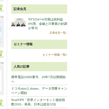
記者会見
分更新
NTTの4〜6月期は純利益
6%増、金融とIT事業の好調
が寄与
記者会見一覧»
セミナー情報
セミナー情報一覧»
分更新
人気の記事
携帯電話の060番号、26年7月以降開始
へ
ドコモminiとahamo、データ増量キャン
ペーン開始
NordVPN「世界インターネット接続指
数2026」発表。日本は総合32位