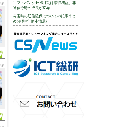
ソフトバンク4〜6月期は増収増益、非
分更新
通信分野の成長が寄与
災害時の通信確保についての記事まと
め(令和8年熊本地震)
分更新