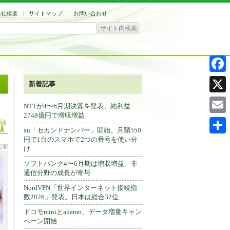
会社概要
サイトマップ
お問い合わせ
Facebo
新着記事
X
NTTが4〜6月期決算を発表、純利益
2748億円で増収増益
Email
au「セカンドナンバー」開始。月額550
円で1台のスマホで2つの番号を使い分
共
分更新
け
有
ソフトバンク4〜6月期は増収増益、非
通信分野の成長が寄与
NordVPN「世界インターネット接続指
数2026」発表。日本は総合32位
ドコモminiとahamo、データ増量キャン
ペーン開始