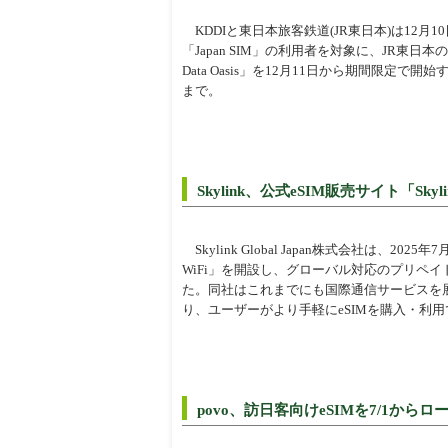
KDDIと東日本旅客鉄道(JR東日本)は12月
「Japan SIM」の利用者を対象に、JR東日
Data Oasis」を12月11日から期間限定で開
まで。
Skylink、公式eSIM販売サイト「Skyli
Skylink Global Japan株式会社は、2025
WiFi」を開設し、グローバル対応のプリペイドeSI
た。同社はこれまでにも国際通信サービスを展
り、ユーザーがより手軽にeSIMを購入・利
povo、訪日客向けeSIMを7/1から