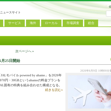
ニュースサイト
サービス
海外
ローカル
市場調査
総合
連
新サービス
iPhoneニュース
地方電波調査
端末市場
ミニトピックス
ートフォン
アプリ
Androidニュース
地方展示会
サービス市場
アンケート
レット
コンテンツ
Windowsニュース
被災地復興状況
次ページへ »
電話
MVNO
国際規格
ローカル向けサービス
o」6月25日開始
料金プラン
海外展示会
2026年6月9日 10時00
M2M
電力小売
インバウンド
バイル powered by ahamo」を2026年
70円・30GBというahamoの料金プランを
Fiルーター
現地サービス
AL固有の特典を組み合わせた構成となる。
続きを読む»
アラブル端末
コン
ット