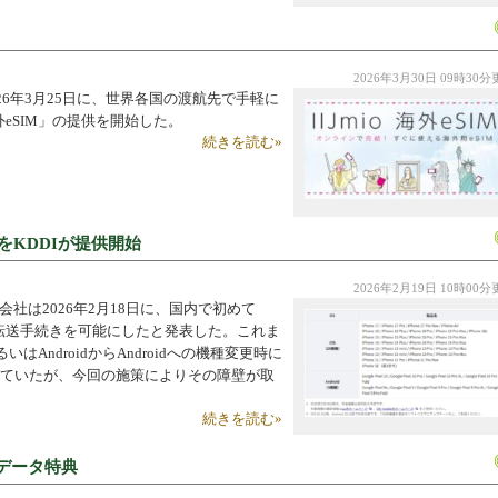
機器
2026年3月30日 09時30
6年3月25日に、世界各国の渡航先で手軽に
外eSIM」の提供を開始した。
続きを読む»
転送をKDDIが提供開始
2026年2月19日 10時00
社は2026年2月18日に、国内で初めて
eSIM転送手続きを可能にしたと発表した。これま
るいはAndroidからAndroidへの機種変更時に
られていたが、今回の施策によりその障壁が取
続きを読む»
料データ特典