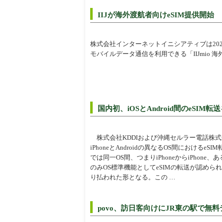
周辺
IIJが海外渡航者向けeSIM提供開始
株式会社インターネットイニシアティブは202
モバイルデータ通信を利用できる「IIJmio 海
国内初、iOSとAndroid間のeSIM
株式会社KDDIおよび沖縄セルラー電話株式会
iPhoneとAndroidの異なるOS間における
では同一OS間、つまりiPhoneからiPhone、あ
のみOS標準機能としてeSIMの転送が認め
り払われた形となる。この …
povo、訪日客向けにJR東の駅で無