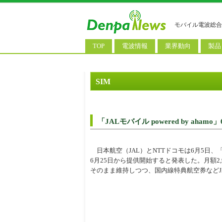
モバイル電波総合
TOP
電波情報
業界動向
製品
電波測定
コンサルティング
AI関
基地局ニュース
決算情報
スマ
SIM
モバイル政策
M&A/業務提携
タブ
公衆無線LAN
長期計画
携帯
「JALモバイル powered by aham
料金改定
SIM
IoT/
日本航空（JAL）とNTTドコモは6月5日、「JALモ
6月25日から提供開始すると発表した。月額2,9
Wi-
そのまま維持しつつ、国内線特典航空券などJ
ウェ
パソ
ロボ