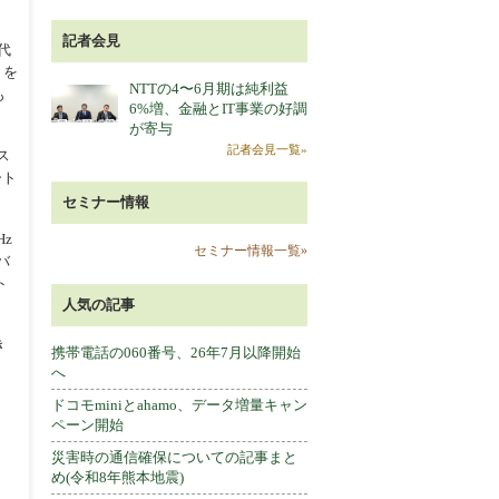
記者会見
代
）を
NTTの4〜6月期は純利益
も
6%増、金融とIT事業の好調
が寄与
記者会見一覧»
ス
ート
セミナー情報
z
セミナー情報一覧»
バ
ト
人気の記事
き
携帯電話の060番号、26年7月以降開始
へ
ドコモminiとahamo、データ増量キャン
ペーン開始
災害時の通信確保についての記事まと
め(令和8年熊本地震)