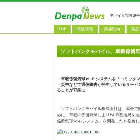
モバイル電波総合
TOP
電波情報
業界動向
製品
電波測定
コンサルティング
AI関
基地局ニュース
決算情報
スマ
ソフトバンクモバイル、車載係留気球
モバイル政策
M&A/業務提携
タブ
公衆無線LAN
長期計画
携帯
・車載係留気球Wi-Fiシステムを「コミック
料金改定
SIM
・災害などで通信障害が発生しているサービ
ることが可能に
IoT/
Wi-
ソフトバンクモバイル株式会社は、屋外で開
めに、車載の係留気球によりWi-Fi基地局
ウェ
係留気球Wi-Fiシステム」を開発したと発表
パソ
ロボ