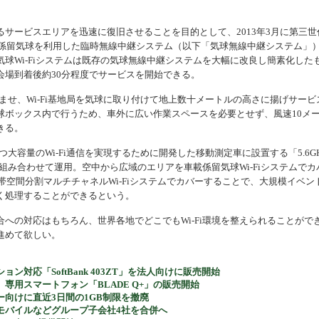
機器
サービスエリアを迅速に復旧させることを目的として、2013年3月に第三世
て係留気球を利用した臨時無線中継システム（以下「気球無線中継システム」
球Wi-Fiシステムは既存の気球無線中継システムを大幅に改良し簡素化した
会場到着後約30分程度でサービスを開始できる。
ませ、Wi-Fi基地局を気球に取り付けて地上数十メートルの高さに揚げサービ
球ボックス内で行うため、車外に広い作業スペースを必要とせず、風速10メ
きる。
大容量のWi-Fi通信を実現するために開発した移動測定車に設置する「5.6GH
と組み合わせて運用。空中から広域のエリアを車載係留気球Wi-Fiシステムでカ
z帯空間分割マルチチャネルWi-Fiシステムでカバーすることで、大規模イベン
く処理することができるという。
の対応はもちろん、世界各地でどこでもWi-Fi環境を整えられることがで
進めて欲しい。
対応「SoftBank 403ZT」を法人向けに販売開始
専用スマートフォン「BLADE Q+」の販売開始
向けに直近3日間の1GB制限を撤廃
モバイルなどグループ子会社4社を合併へ