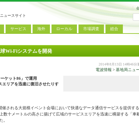
ニュースサイト
サービス
海外
ローカル
市場調査
総合
連
新サービス
iPhoneニュース
地方電波調査
端末市場
ミニトピックス
ートフォン
アプリ
Androidニュース
地方展示会
サービス市場
アンケート
Wi-Fiシステムを開発
レット
コンテンツ
Windowsニュース
被災地復興状況
2014年8月13日 14時46
電波情報
>
基地局ニュ
電話
MVNO
国際規格
ローカル向けサービス
マーケット86」で運用
料金プラン
海外展示会
スエリアを迅速に復旧させたりす
M2M
電力小売
インバウンド
Fiルーター
現地サービス
催される大規模イベント会場において快適なデータ通信サービスを提供す
を地上数十メートルの高さに揚げて広域のサービスエリアを迅速に構築する「車
アラブル端末
した。
コン
ット