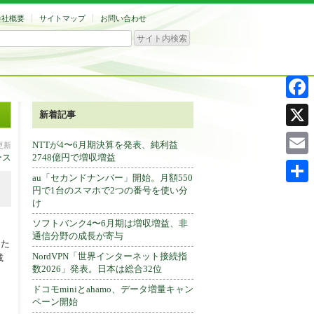
会社概要
サイトマップ
お問い合わせ
Facebo
新着記事
X
NTTが4〜6月期決算を発表、純利益
分更新
ース
2748億円で増収増益
Email
au「セカンドナンバー」開始。月額550
円で1台のスマホで2つの番号を使い分
共
け
有
ソフトバンク4〜6月期は増収増益、非
通信分野の成長が寄与
るた
NordVPN「世界インターネット接続指
載
数2026」発表。日本は総合32位
ドコモminiとahamo、データ増量キャン
ペーン開始