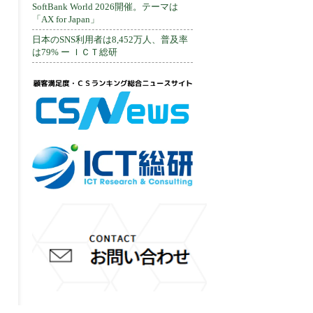
SoftBank World 2026開催。テーマは
「AX for Japan」
日本のSNS利用者は8,452万人、普及率
は79% ー ＩＣＴ総研