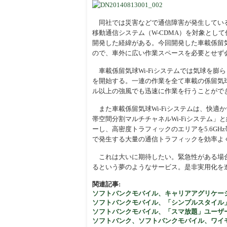
周辺
同社では災害などで通信障害が発生している
移動通信システム（W-CDMA）を対象とし
開発した経緯がある。今回開発した車載係留気
ので、車外に広い作業スペースを必要とせず
車載係留気球Wi-Fiシステムでは気球を膨ら
を開始する。一連の作業を全て車載の係留気
ル以上の強風でも迅速に作業を行うことがで
また車載係留気球Wi-Fiシステムは、快適かつ
帯空間分割マルチチャネルWi-Fiシステム」
ーし、高密度トラフィックのエリアを5.6GH
で発生する大量の通信トラフィックを効率よ
これは大いに期待したい。緊急性がある場合へ
るという夢のようなサービス。是非実用化を
関連記事:
ソフトバンクモバイル、キャリアアグリケーション
ソフトバンクモバイル、「シンプルスタイル」
ソフトバンクモバイル、「スマ放題」ユーザー
ソフトバンク、ソフトバンクモバイル、ワイ