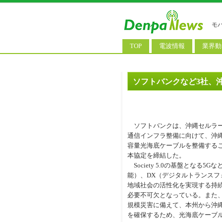
モ
TOP
電波情報
業界動
電波測定
コンサ
基地局ニュース
決算情
ソフトバンクなど3社、
モバイル政策
M&A/
公衆無線LAN
長期計
ソフトバンクは、沖縄セルラー
料金改
通信インフラ整備に向けて、沖
容量光海底ケーブルを整備するこ
本協定を締結した。
Society 5.0の基盤となる5
能）、DX（デジタルトランス
地域社会の活性化を実現する持
必要不可欠となっている。また
規模災害に備えて、本州から沖
を確保するため、光海底ケーブ