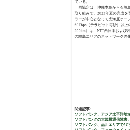
ている。
同協定は、沖縄本島から石垣島、
取り組みで、2023年夏の完成
ラーが中心となって光海底ケー
60Tbps（テラビット毎秒）
290km）は、NTT西日本お
の離島エリアのネットワーク強
関連記事:
ソフトバンク、アジア太平洋地域
ソフトバンクの大規模通信障
ソフトバンク、品川エリアで5G実証
ソフトバンク、ファーウェイ・