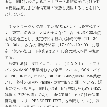
査は、同時接続によるネットワーク混雑状況における動
画視聴品質および通信速度の実態を把握することを目的
としている。
ネットワークが混雑している状況という点を重視すべ
く、東京、名古屋、大阪の主要な待ち合わせ場所30地点
を測定地点とし、測定時間を昼の混雑時間帯（11：30～
13：30）、夕方の混雑時間帯（17：00～19：00）に限
定。測定の際は、1事業者あたり10台の端末を同時接続
する。
調査対象は、NTTドコモ、ａｕ （ＫＤＤＩ）、ソフト
バンクのMNO 3事業者および楽天モバイル、OCNモバイ
ルONE、IIJmio、mineo、BIGLOBE SIMのMVNO 5事業者
とし、各社のSIMをiPhone7に挿す形で計測している。調
査に使った動画は、同社が調査用に作成したもの（4Kの
解像度で120秒間）であり、通信速度については通信速
度測定アプリ「RBB SPEED TEST」を利用している。調