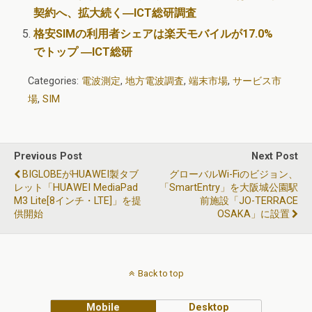
契約へ、拡大続く―ICT総研調査
格安SIMの利用者シェアは楽天モバイルが17.0%
でトップ ―ICT総研
Categories:
電波測定
,
地方電波調査
,
端末市場
,
サービス市
場
,
SIM
Previous Post
Next Post
BIGLOBEがHUAWEI製タブ
グローバルWi-Fiのビジョン、
レット「HUAWEI MediaPad
「SmartEntry」を大阪城公園駅
M3 Lite[8インチ・LTE]」を提
前施設「JO-TERRACE
供開始
OSAKA」に設置
Back to top
Mobile
Desktop