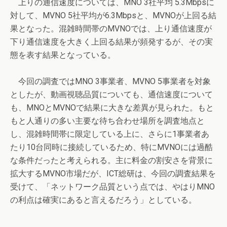
上りの通信速度については、MNO 3社平均 5.3Mbpsに
対して、MVNO 5社平均が6.3Mbpsと、MVNOが上回る結
果となった。混雑時間帯のMVNOでは、上り通信速度が
下り通信速度を大きく上回る結果が頻発するが、その実
態を表す結果となっている。
今回の調査ではMNO 3事業者、MVNO 5事業者を対象
としたが、動画視聴品質についても、通信速度について
も、MNOとMVNOで結果に大きな差異が見られた。もと
もと人通りの多い主要な待ち合わせ場所を調査地点と
し、混雑時間帯に限定している上に、さらに1事業者あ
たり10台同時に接続しているため、特にMVNOには過酷
な条件だったと考えられる。主に料金の割安さを背景に
拡大するMVNO市場だが、ICT総研は、今回の調査結果を
受けて、「ネットワーク品質という点では、やはりMNO
の利点は確実にあると言えるだろう」としている。