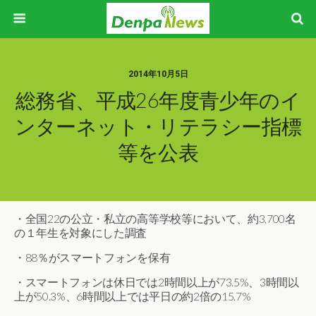
2014年10月5日
総務省、平成26年度青少年のイ
ンターネット・リテラシー指標
等を公表
・全国22の公立・私立の高等学校等において、約3,700名
の１年生を対象にした調査
・88％がスマートフォンを保有
・スマートフォンは休日では2時間以上が73.5%、3時間以
上が50.3%、6時間以上では平日の約2倍の15.7%