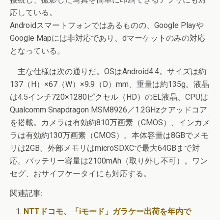
応している。
Androidスマートフォンではあるものの、Google Playや
Google Mapには非対応であり、dマーケットのみの対応
となっている。
主な仕様は次の通りだ。OSはAndroid4.4。サイズは約
137（H）×67（W）×9.9（D）mm、重量は約135g。液晶
は4.5インチ720×1280ピクセル（HD）のEL液晶、CPUは
Qualcomm Snapdragon MSM8926／1.2GHzクアッドコア
を搭載。カメラは有効約810万画素（CMOS）、インカメ
ラは有効約130万画素（CMOS）。本体容量は8GBでメモ
リは2GB。外部メモリはmicroSDXCで最大64GBまで対
応。バッテリー容量は2100mAh（取り外し不可）。ワン
セグ、おサイフケータイにも対応する。
関連記事:
NTTドコモ、「iモード」ガラケー出荷を年内で