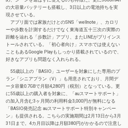
の大容量バッテリーも搭載し、3日以上の電池持ちを実
現させている。
アプリ面では家族だけとのSNS「wellnote」、カロリ
ーや歩数を計測するだけでなく東海道五十三次の実際の
距離を辿れる「歩数計」アプリ、またLINEがプリインス
トールされている。「初心者向け」スマホでは使えない
こともあるGoogle Playもしっかり搭載されているので、
好きなアプリも問題なく入れられる。
55歳以上の「BASIO」ユーザーを対象にした専用のプ
ラン「シニアプラン（V）」も用意されており、月間デ
ータ容量0.7GBで月額4,280円（税別）となっている。更
に55歳以上の購入者を対象に、「auスマートサポート」
の加入月含む3ヶ月間の利用料金3,000円が無料になる
「BASIO発売記念 auスマートサポート特別キャンペー
ン」も提供される。こちらの実施期間は2月13日から3月
31日まで。4カ月目以降は月額380円がかかるので注意し