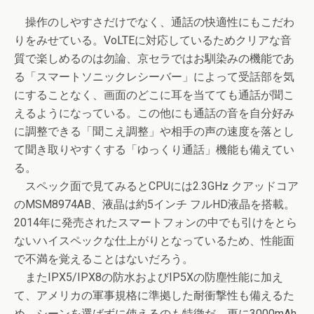
操作のしやすさだけでなく、通話の快適性にもこだわ
りをみせている。VoLTEに対応しているためクリアな音
質で楽しめるのは勿論、京セラではお馴染みの機能であ
る「スマートソニックレシーバー」によって受話部を気
にすることなく、画面のどこに耳を当てても通話が聞こ
えるようになっている。この他にも通話の音を自分好み
に調整できる「聞こえ調整」や相手の声の速度を落とし
て聞き取りやすくする「ゆっくり通話」機能も備えてい
る。
スペック面で見てみるとCPUには2.3GHz クアッドコア
のMSM8974AB、液晶は約5インチ フルHD液晶を搭載。
2014年に発売されたスマートフォンの中でも引けをとら
ないハイスペックな仕上がりとなっているため、性能面
で不満を覚えることはないだろう。
またIPX5/IPX8の防水およびIP5Xの防塵性能に加え
て、アメリカの軍事規格に準拠した耐衝撃性も備えるた
め、シーンを選ばずに使えるのも特徴だ。更に3000mAh