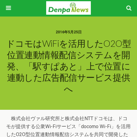
2016年5月25日
ドコモはWiFiを活用したO2O型
位置連動情報配信システムを開
発、「駅すぱあと」上で位置に
連動した広告配信サービス提供
へ
株式会社ヴァル研究所と株式会社NTTドコモは、ドコ
モが提供する公衆Wi-Fiサービス「docomo Wi-Fi」を活用
したO2O型位置連動情報配信システムを共同で開発した