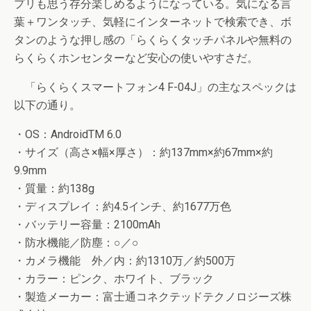
プリも思う存分楽しめるようになっている。気になる言
葉＋ワンタッチ、気軽にインターネットで検索でき、ボ
タンのような押し感の「らくらくタッチパネルや無料の
らくらくホンセンターなど安心の使いやすさだ。
「らくらくスマートフォン4 F-04J」の主なスペックは
以下の通り。
・OS：AndroidTM 6.0
・サイズ（高さ×幅×厚さ）：約137mm×約67mm×約
9.9mm
・質量：約138g
・ディスプレイ：約4.5インチ、約1677万色
・バッテリー容量：2100mAh
・防水機能／防塵：○／○
・カメラ機能 外／内：約1310万／約500万
・カラー：ピンク、ホワイト、ブラック
・製造メーカー：富士通コネクテッドテクノロジーズ株