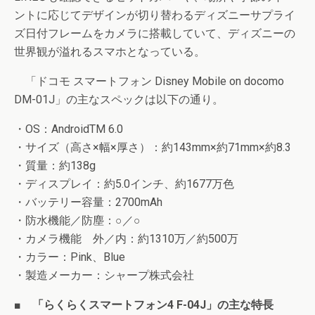
ントに応じてデザインが切り替わるディズニーサプライ
ズ日付フレームをカメラに搭載していて、ディズニーの
世界観が溢れるスマホとなっている。
「ドコモ スマートフォン Disney Mobile on docomo
DM-01J」の主なスペックは以下の通り。
・OS：AndroidTM 6.0
・サイズ（高さ×幅×厚さ）：約143mm×約71mm×約8.3
・質量：約138g
・ディスプレイ：約5.0インチ、約1677万色
・バッテリー容量：2700mAh
・防水機能／防塵：○／○
・カメラ機能 外／内：約1310万／約500万
・カラー：Pink、Blue
・製造メーカー：シャープ株式会社
■ 「らくらくスマートフォン4 F-04J」の主な特長