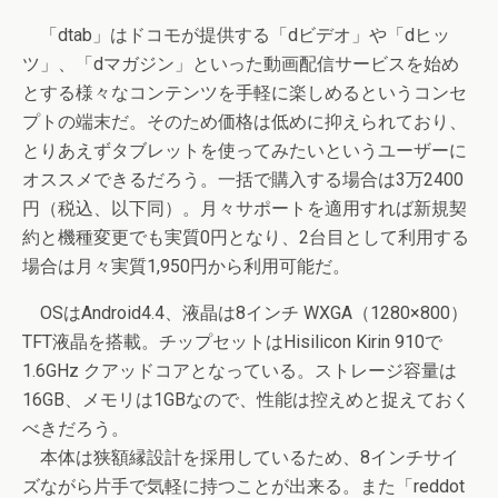
「dtab」はドコモが提供する「dビデオ」や「dヒッ
ツ」、「dマガジン」といった動画配信サービスを始め
とする様々なコンテンツを手軽に楽しめるというコンセ
プトの端末だ。そのため価格は低めに抑えられており、
とりあえずタブレットを使ってみたいというユーザーに
オススメできるだろう。一括で購入する場合は3万2400
円（税込、以下同）。月々サポートを適用すれば新規契
約と機種変更でも実質0円となり、2台目として利用する
場合は月々実質1,950円から利用可能だ。
OSはAndroid4.4、液晶は8インチ WXGA（1280×800）
TFT液晶を搭載。チップセットはHisilicon Kirin 910で
1.6GHz クアッドコアとなっている。ストレージ容量は
16GB、メモリは1GBなので、性能は控えめと捉えておく
べきだろう。
本体は狭額縁設計を採用しているため、8インチサイ
ズながら片手で気軽に持つことが出来る。また「reddot