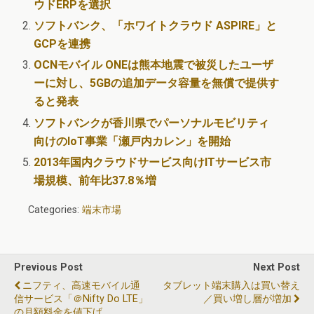
ウドERPを選択
ソフトバンク、「ホワイトクラウド ASPIRE」と
GCPを連携
OCNモバイル ONEは熊本地震で被災したユーザ
ーに対し、5GBの追加データ容量を無償で提供す
ると発表
ソフトバンクが香川県でパーソナルモビリティ
向けのIoT事業「瀬戸内カレン」を開始
2013年国内クラウドサービス向けITサービス市
場規模、前年比37.8％増
Categories:
端末市場
Previous Post
Next Post
ニフティ、高速モバイル通
タブレット端末購入は買い替え
信サービス「＠nifty Do LTE」
／買い増し層が増加
の月額料金を値下げ