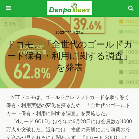
2023年11月27日
ドコモ、「全世代のゴールドカ
ード保有・利用に関する調査」
を発表
NTTドコモは、ゴールドクレジットカードを取り巻く
保有・利用実態の変化を探るため、「全世代のゴールド
カード保有・利用に関する調査」を実施した。
「dカード GOLD」は今年の6月28日には会員数が1000
万人を突破した。近年では、物価の高騰により消費の冷
え込みが見られるにも関わらず、「dカード GOLD」は