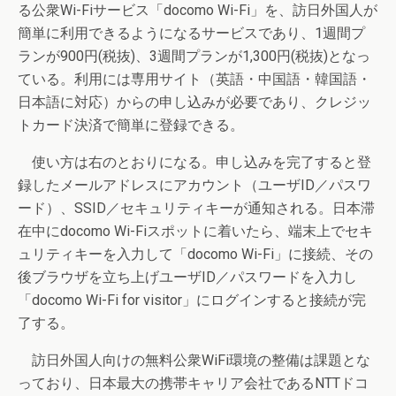
る公衆Wi-Fiサービス「docomo Wi-Fi」を、訪日外国人が
簡単に利用できるようになるサービスであり、1週間プ
ランが900円(税抜)、3週間プランが1,300円(税抜)となっ
ている。利用には専用サイト（英語・中国語・韓国語・
日本語に対応）からの申し込みが必要であり、クレジッ
トカード決済で簡単に登録できる。
使い方は右のとおりになる。申し込みを完了すると登
録したメールアドレスにアカウント（ユーザID／パスワ
ード）、SSID／セキュリティキーが通知される。日本滞
在中にdocomo Wi-Fiスポットに着いたら、端末上でセキ
ュリティキーを入力して「docomo Wi-Fi」に接続、その
後ブラウザを立ち上げユーザID／パスワードを入力し
「docomo Wi-Fi for visitor」にログインすると接続が完
了する。
訪日外国人向けの無料公衆WiFi環境の整備は課題とな
っており、日本最大の携帯キャリア会社であるNTTドコ