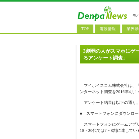
モ
TOP
電波情報
業界動
電波測定
コンサ
基地局ニュース
決算情
3割弱の人がスマホにゲ
るアンケート調査」
モバイル政策
M&A/
公衆無線LAN
長期計
料金改
マイボイスコム株式会社は、「
ンターネット調査を2016年4月
アンケート結果は以下の通り
■ スマートフォンにダウンロ
スマートフォンにゲームアプリ
10・20代では7～8割に達し