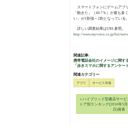
スマートフォンにゲームアプリ
「飽きた」（49.7％）が最も
い」が1割強～2割となっている
詳しい調査結果はURL参照。
http://www.myvoice.co.jp/biz/surv
関連記事:
携帯電話会社のイメージに関する
「歩きスマホに関するアンケー
関連カテゴリー
アプリ
サービス市場
« ハイブリッド型書店サービス
トア別ランキング(2016年5月8
日)発表