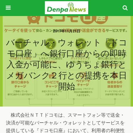
2017年11月21日
バーチャル・ウォレット「ドコ
モ口座」へ銀行口座からの即時
入金が可能に、ゆうちょ銀行と
メガバンク２行との提携を本日
開始
株式会社ＮＴＴドコモは、スマートフォン等で送金・
決済が可能なバーチャル・ウォレットとしてサービスを
提供している『ドコモ口座』において、利用者の利便性