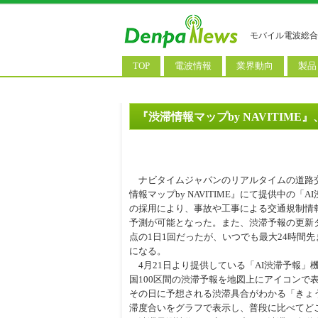
モバイル電波総合
TOP
電波情報
業界動向
製品
電波測定
コンサルティング
AI関
基地局ニュース
決算情報
スマ
『渋滞情報マップby NAVITI
モバイル政策
M&A/業務提携
タブ
公衆無線LAN
長期計画
携帯
ナビタイムジャパンのリアルタイムの道路
料金改定
SIM
情報マップby NAVITIME』にて提供中の
の採用により、事故や工事による交通規制情
IoT/
予測が可能となった。また、渋滞予報の更新
点の1日1回だったが、いつでも最大24時間
Wi-
になる。
ウェ
4月21日より提供している「AI渋滞予報」
国100区間の渋滞予報を地図上にアイコンで
パソ
その日に予想される渋滞具合がわかる「きょ
滞度合いをグラフで表示し、普段に比べてど
ロボ