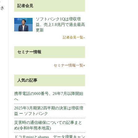
の
記者会見
でき
ソフトバンク1Qは増収増
益、売上1.8兆円で過去最高
更新
記者会見一覧»
セミナー情報
セミナー情報一覧»
人気の記事
携帯電話の060番号、26年7月以降開始
へ
2025年3月期第2四半期の決算は増収増
益 ー ソフトバンク
災害時の通信確保についての記事まと
め(令和8年熊本地震)
ドコモminiとahamo、データ増量キャン