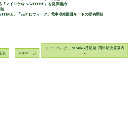
マイロケby NAVITIME』を提供開始
開始
ITIME」「auナビウォーク」電車混雑回避ルートの提供開始
ソフトバンク、2024年3月期第1四半期決算発表
発表
TOPページ
»