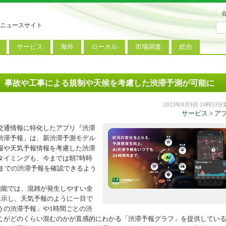
ニュースサイト
サービス
海外
ローカル
市場調査
総合
連
新サービス
iPhoneニュース
地方電波調査
端末市場
ミニトピックス
ートフォン
アプリ
Androidニュース
地方展示会
サービス市場
アンケート
ME』、事故や工事による規制や天候を考慮した渋滞予測が可能に
レット
コンテンツ
Windowsニュース
被災地復興状況
2023年8月9日 10時53
サービス
>
ア
電話
MVNO
国際規格
ローカル向けサービス
交通情報に特化したアプリ『渋滞
料金プラン
海外展示会
「AI渋滞予報」は、新渋滞予測モデル
報や天気予報情報を考慮した渋滞
M2M
電力小売
インバウンド
タイミングも、今までは朝7時時
先までの渋滞予報を確認できるよう
Fiルーター
現地サービス
アラブル端末
機能では、混雑が発生しやすい全
表示し、天気予報のように一目で
コン
うの渋滞予報」や1時間ごとの渋
こがどのくらい混むのかが直感的にわかる「渋滞予報グラフ」を提供してい
ット