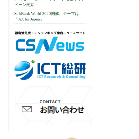
ペーン開始
SoftBank World 2026開催。テーマは
「AX for Japan」