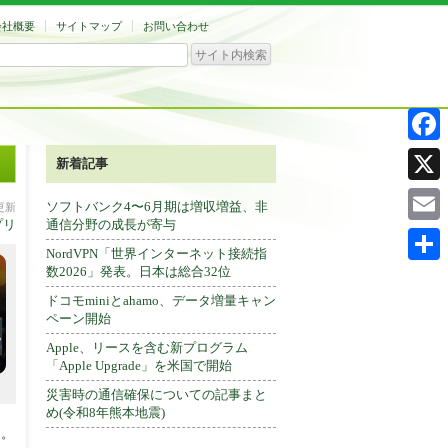
会社概要
サイトマップ
お問い合わせ
Facebo
新着記事
X
ソフトバンク4〜6月期は増収増益、非
分更新
プリ
通信分野の成長が寄与
Email
NordVPN「世界インターネット接続指
数2026」発表。日本は総合32位
共
ドコモminiとahamo、データ増量キャン
有
ペーン開始
Apple、リースを含む新プログラム
「Apple Upgrade」を米国で開始
災害時の通信確保についての記事まと
め(令和8年熊本地震)
る。