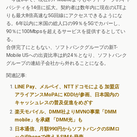
パシティを14倍に拡大。契約者は数年内に現在のLTEよ
りも最大8倍高速な5G回線にアクセスできるようにな
る。6年以内に米国の総人口の99％を5Gでカバーし、
90％に100Mbpsを超えるサービスを提供するとしてい
る。
合併完了にともない、ソフトバンクグループの新T-
Mobile USへの出資比率は約24％となり、ソフトバンク
グループの連結子会社から外れることになる。
関連記事:
LINE Pay、メルペイ、NTTドコモによる 加盟店
アライアンスMoPAに KDDIが参画、日本国内の
キャッシュレスの普及促進をめざす
楽天モバイル、DMM社よりMVNO事業「DMM
mobile」を承継 「DMM光」も
日本通信、月額990円からソフトバンクのSIMロ
ックiPhoneで使えるSIMを発売