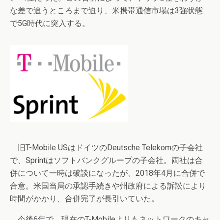
な差で追うところまで迫り、米携帯通信市場は3強状態
で5G時代に突入する。
旧T-Mobile USはドイツのDeutsche Telekomの子会社
で、Sprintはソフトバンクグループの子会社。両社は合
併について一時は破談になったが、2018年4月に合併で
合意。米国当局の承認手続きや州政府による訴訟により
時間がかかり、合併完了が長引いていた。
今後6年で、現在のT-Mobileよりもネットワークのキャ