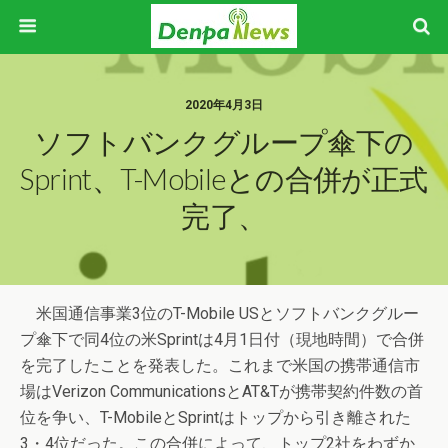
2020年4月3日
ソフトバンクグループ傘下の
Sprint、T-Mobileとの合併が正式
完了、
米国通信事業3位のT-Mobile USとソフトバンクグルー
プ傘下で同4位の米Sprintは4月1日付（現地時間）で合併
を完了したことを発表した。これまで米国の携帯通信市
場はVerizon CommunicationsとAT&Tが携帯契約件数の首
位を争い、T-MobileとSprintはトップから引き離された
3・4位だった。この合併によって、トップ2社をわずか