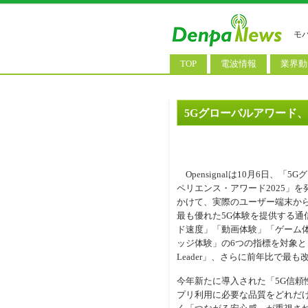
モ
TOP
電波情報
業界動
電波測定
コンサ
基地局ニュース
決算情
5Gグローバルアワード、au
モバイル政策
M&A/
公衆無線LAN
長期計
Opensignalは10月6日、
料金改
ペリエンス・アワード2025」を
かけて、実際のユーザー端末か
最も優れた5G体験を提供する通
ド速度」「動画体験」「ゲーム
ッジ体験」の6つの指標を対象とし、地域
Leader」、さらに前年比で最も改
今年新たに導入された「5G信頼
プリ利用に必要な品質をどれだ