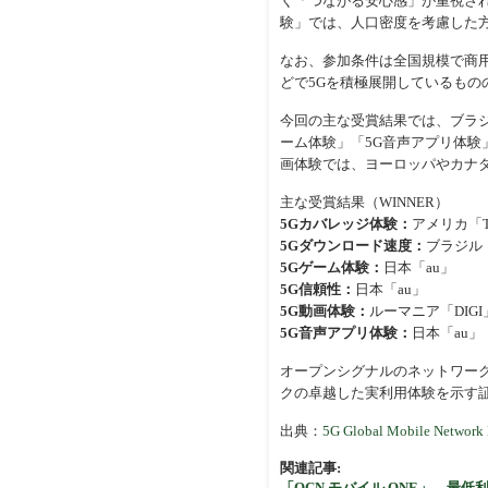
く「つながる安心感」が重視され
験」では、人口密度を考慮した
なお、参加条件は全国規模で商
どで5Gを積極展開しているも
今回の主な受賞結果では、ブラジル
ーム体験」「5G音声アプリ体験」で
画体験では、ヨーロッパやカナ
主な受賞結果（WINNER）
5Gカバレッジ体験：
アメリカ「T-
5Gダウンロード速度：
ブラジル「
5Gゲーム体験：
日本「au」
5G信頼性：
日本「au」
5G動画体験：
ルーマニア「DIGI
5G音声アプリ体験：
日本「au」
オープンシグナルのネットワー
クの卓越した実利用体験を示す
出典：
5G Global Mobile Network 
関連記事:
「OCN モバイル ONE」、最