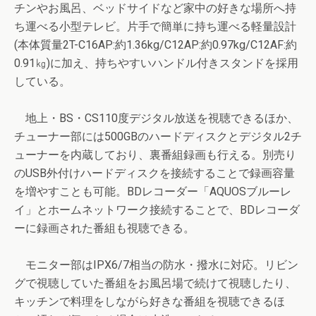
チンやお風呂、ベッドサイドなど家中の好きな場所へ持
ち運べる小型テレビ。片手で簡単に持ち運べる軽量設計
(本体質量2T-C16AP:約1.36kg/C12AP:約0.97kg/C12AF:約
0.91㎏)に加え、持ちやすいハンドル付きスタンドを採用
している。
地上・BS・CS110度デジタル放送を視聴できるほか、
チューナー部には500GBのハードディスクとデジタル2チ
ューナーを内蔵しており、裏番組録画も行える。別売り
のUSB外付けハードディスクを接続することで録画容量
を増やすことも可能。BDレコーダー「AQUOSブルーレ
イ」とホームネットワーク接続することで、BDレコーダ
ーに録画された番組も視聴できる。
モニター部はIPX6/7相当の防水・撥水に対応。リビン
グで視聴していた番組をお風呂場で続けて視聴したり、
キッチンで料理をしながら好きな番組を視聴できるほ