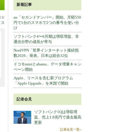
新着記事
au「セカンドナンバー」開始。月額550
分更新
クス
円で1台のスマホで2つの番号を使い分
け
ソフトバンク4〜6月期は増収増益、非
通信分野の成長が寄与
NordVPN「世界インターネット接続指
数2026」発表。日本は総合32位
ドコモminiとahamo、データ増量キャン
ペーン開始
Apple、リースを含む新プログラム
「Apple Upgrade」を米国で開始
記者会見
ソフトバンク1Qは増収増
益、売上1.8兆円で過去最高
更新
記者会見一覧»