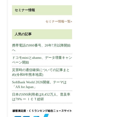
セミナー情報
セミナー情報一覧»
人気の記事
携帯電話の060番号、26年7月以降開始
へ
ドコモminiとahamo、データ増量キャン
ペーン開始
災害時の通信確保についての記事まと
め(令和8年熊本地震)
SoftBank World 2026開催。テーマは
「AX for Japan」
日本のSNS利用者は8,452万人、普及率
は79% ー ＩＣＴ総研