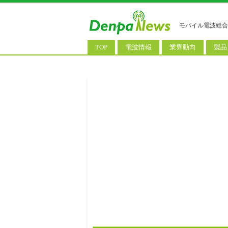
モバイル電波総合
TOP
電波情報
業界動向
製品
電波測定
コンサルティング
AI関
基地局ニュース
決算情報
スマ
モバイル政策
M&A/業務提携
タブ
公衆無線LAN
長期計画
携帯
料金改定
SIM
IoT/
Wi-
ウェ
パソ
ロボ