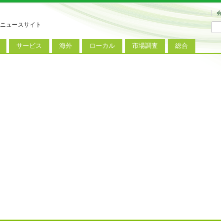
ニュースサイト
サービス
海外
ローカル
市場調査
総合
連
新サービス
iPhoneニュース
地方電波調査
端末市場
ミニトピックス
ートフォン
アプリ
Androidニュース
地方展示会
サービス市場
アンケート
レット
コンテンツ
Windowsニュース
被災地復興状況
電話
MVNO
国際規格
ローカル向けサービス
料金プラン
海外展示会
M2M
電力小売
インバウンド
Fiルーター
現地サービス
アラブル端末
コン
ット