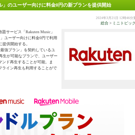
天モバイル」のユーザー向けに料金0円の新プランを提供開始
機器
2024年3月21日 12時46
総合
>
ミニトピッ
ビス「Rakuten Music」
ラン」ユーザー向けに料金0円で利用
に提供開始する。
en最強プラン」を契約しているユ
曲再生が可能なプランで、ユーザー
マンド再生することが可能。ま
フライン再生も利用することがで