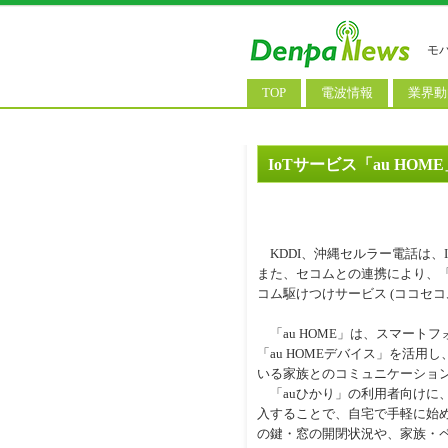
モ
TOP
電波情報
業界動
電波測定
コンサ
基地局ニュース
決算情
IoTサービス「au 
モバイル政策
M&A/
公衆無線LAN
長期計
KDDI、沖縄セルラー電話は、I
料金改
また、セコムとの連携により、「
コム駆けつけサービス (ココセコム 
「au HOME」は、スマート
「au HOMEデバイス」を活
いる家族とのコミュニケーショ
「auひかり」の利用者向けに、基
入することで、自宅で手軽に始め
の鍵・窓の開閉状況や、家族・