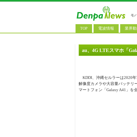
モ
TOP
電波情報
業界動
電波測定
コンサ
基地局ニュース
決算情
au、4G LTEスマホ「Ga
モバイル政策
M&A/
公衆無線LAN
長期計
KDDI、沖縄セルラーは2020
料金改
解像度カメラや大容量バッテリー
マートフォン「Galaxy A41