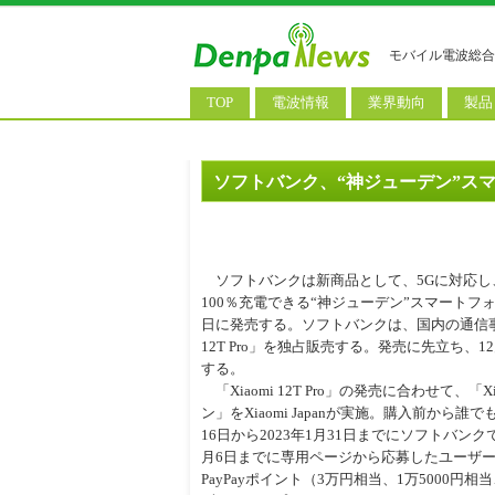
モバイル電波総合
TOP
電波情報
業界動向
製品
電波測定
コンサルティング
AI関
基地局ニュース
決算情報
スマ
ソフトバンク、“神ジューデン”スマホ「Xi
モバイル政策
M&A/業務提携
タブ
公衆無線LAN
長期計画
携帯
ソフトバンクは新商品として、5Gに対応し
料金改定
SIM
100％充電できる“神ジューデン”スマートフォン「Xi
日に発売する。ソフトバンクは、国内の通信事業
IoT/
12T Pro」を独占販売する。発売に先立ち、
する。
Wi-
「Xiaomi 12T Pro」の発売に合わせて、「Xi
ウェ
ン」をXiaomi Japanが実施。購入前から
16日から2023年1月31日までにソフトバンクで「X
パソ
月6日までに専用ページから応募したユーザ
PayPayポイント（3万円相当、1万5000円相当
ロボ