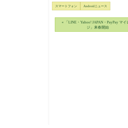
スマートフォン
Androidニュース
« 「LINE・Yahoo! JAPAN・PayPay マ
ジ」来春開始