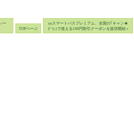
イレー
auスマートパスプレミアム、全国の｢キャン★
TOPページ
ドゥ｣で使える100円割引クーポンを提供開始 »