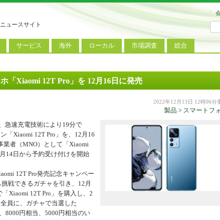
ニュースサイト
サービス
海外
ローカル
市場調査
総合
連
新サービス
iPhoneニュース
地方電波調査
端末市場
ミニトピックス
ートフォン
アプリ
Androidニュース
地方展示会
サービス市場
アンケート
aomi 12T Pro」を 12月16日に発売
レット
コンテンツ
Windowsニュース
被災地復興状況
2022年12月13日 12時06
製品
>
スマートフ
電話
MVNO
国際規格
ローカル向けサービス
、急速充電技術により19分で
料金プラン
海外展示会
aomi 12T Pro」を、12月16
者（MNO）として「Xiaomi
M2M
電力小売
インバウンド
12月14日から予約受け付けを開始
Fiルーター
現地サービス
aomi 12T Pro発売記念キャンペー
アラブル端末
誰でも挑戦できるガチャを引き、12月
iaomi 12T Pro」を購入し、2
コン
ー全員に、ガチャで当選した
、8000円相当、5000円相当のい
ット