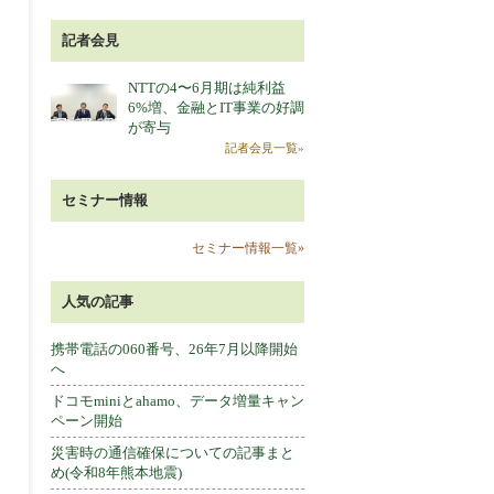
記者会見
NTTの4〜6月期は純利益
6%増、金融とIT事業の好調
が寄与
記者会見一覧»
セミナー情報
セミナー情報一覧»
人気の記事
携帯電話の060番号、26年7月以降開始
へ
ドコモminiとahamo、データ増量キャン
ペーン開始
災害時の通信確保についての記事まと
め(令和8年熊本地震)