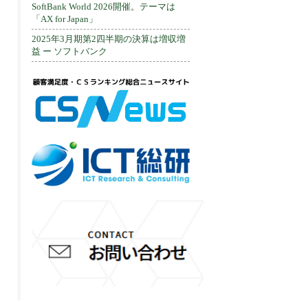
SoftBank World 2026開催。テーマは
「AX for Japan」
2025年3月期第2四半期の決算は増収増
益 ー ソフトバンク