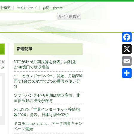
会社概要
サイトマップ
お問い合わせ
Facebo
新着記事
X
NTTが4〜6月期決算を発表、純利益
分更新
ォン
2748億円で増収増益
Email
au「セカンドナンバー」開始。月額550
円で1台のスマホで2つの番号を使い分
共
け
有
ソフトバンク4〜6月期は増収増益、非
通信分野の成長が寄与
NordVPN「世界インターネット接続指
数2026」発表。日本は総合32位
ドコモminiとahamo、データ増量キャン
ペーン開始