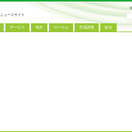
ニュースサイト
サービス
海外
ローカル
市場調査
総合
連
新サービス
iPhoneニュース
地方電波調査
端末市場
ミニトピックス
ートフォン
アプリ
Androidニュース
地方展示会
サービス市場
アンケート
レット
コンテンツ
Windowsニュース
被災地復興状況
電話
MVNO
国際規格
ローカル向けサービス
料金プラン
海外展示会
M2M
電力小売
インバウンド
Fiルーター
現地サービス
アラブル端末
コン
ット