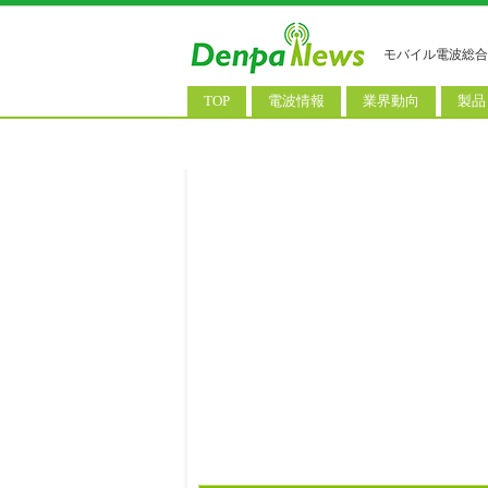
モバイル電波総合
TOP
電波情報
業界動向
製品
電波測定
コンサルティング
AI関
基地局ニュース
決算情報
スマ
モバイル政策
M&A/業務提携
タブ
公衆無線LAN
長期計画
携帯
料金改定
SIM
IoT/
Wi-
ウェ
パソ
ロボ