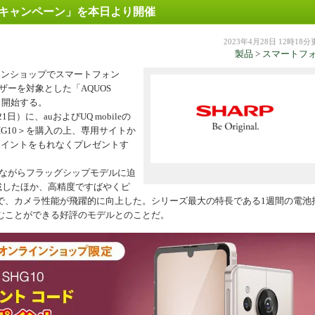
お買得キャンペーン」を本日より開催
機器
2023年4月28日 12時18
製品
>
スマートフ
ラインショップでスマートフォン
ユーザーを対象とした「AQUOS
より開始する。
）に、auおよびUQ mobileの
＜SHG10＞を購入の上、専用サイトか
0ポイントをもれなくプレゼントす
デルながらフラッグシップモデルに迫
搭載したほか、高精度ですばやくピ
で、カメラ性能が飛躍的に向上した。シリーズ最大の特長である1週間の電池
むことができる好評のモデルとのことだ。