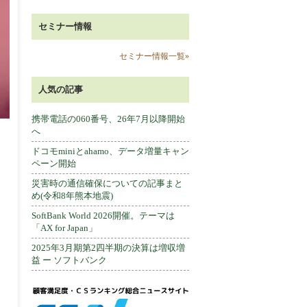
セミナー情報
セミナー情報一覧»
人気の記事
携帯電話の060番号、26年7月以降開始
へ
ドコモminiとahamo、データ増量キャン
ペーン開始
災害時の通信確保についての記事まと
め(令和8年熊本地震)
SoftBank World 2026開催。テーマは
「AX for Japan」
2025年3月期第2四半期の決算は増収増
益 ー ソフトバンク