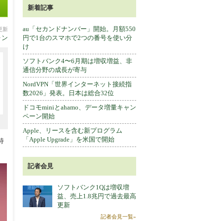
新着記事
au「セカンドナンバー」開始。月額550
分更新
ォン
円で1台のスマホで2つの番号を使い分
け
ソフトバンク4〜6月期は増収増益、非
通信分野の成長が寄与
NordVPN「世界インターネット接続指
数2026」発表。日本は総合32位
ドコモminiとahamo、データ増量キャン
ペーン開始
Apple、リースを含む新プログラム
「Apple Upgrade」を米国で開始
持
記者会見
ソフトバンク1Qは増収増
益、売上1.8兆円で過去最高
更新
記者会見一覧»