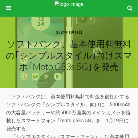
2024年1月11日
ソフトバンク、基本使用料無料
の｢シンプルスタイル｣向けスマ
ホ｢moto G53s 5G｣を発売
ソフトバンクは、基本使用料無料で料金を前払いする
ソフトバンクの「シンプルスタイル」向けに、5000mAh
の大容量バッテリーや約5000万画素のメインカメラを搭
載したスマートフォン「moto g53s 5G」を、1月19日に
発売する。
「シンプルスタイル（スマートフォン）」は基本使用