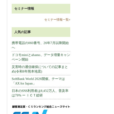
セミナー情報
セミナー情報一覧»
人気の記事
携帯電話の060番号、26年7月以降開始
へ
ドコモminiとahamo、データ増量キャン
ペーン開始
災害時の通信確保についての記事まと
め(令和8年熊本地震)
SoftBank World 2026開催。テーマは
「AX for Japan」
日本のSNS利用者は8,452万人、普及率
は79% ー ＩＣＴ総研