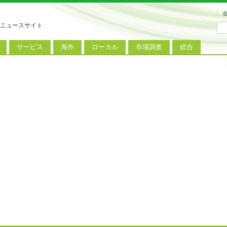
ニュースサイト
サービス
海外
ローカル
市場調査
総合
連
新サービス
iPhoneニュース
地方電波調査
端末市場
ミニトピックス
ートフォン
アプリ
Androidニュース
地方展示会
サービス市場
アンケート
レット
コンテンツ
Windowsニュース
被災地復興状況
電話
MVNO
国際規格
ローカル向けサービス
料金プラン
海外展示会
M2M
電力小売
インバウンド
Fiルーター
現地サービス
アラブル端末
コン
ット