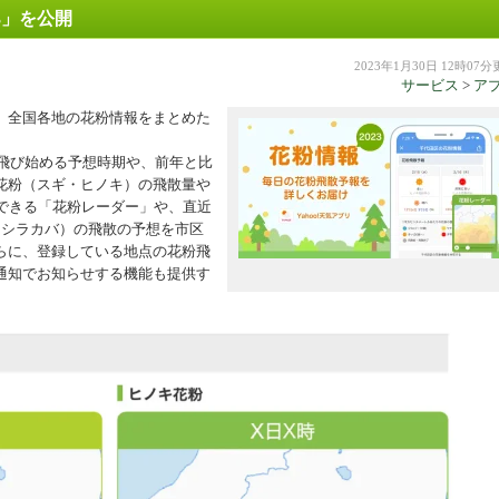
23」を公開
機器
2023年1月30日 12時07
サービス
>
ア
は、全国各地の花粉情報をまとめた
が飛び始める予想時期や、前年と比
花粉（スギ・ヒノキ）の飛散量や
できる「花粉レーダー」や、直近
・シラカバ）の飛散の予想を市区
らに、登録している地点の花粉飛
ュ通知でお知らせする機能も提供す