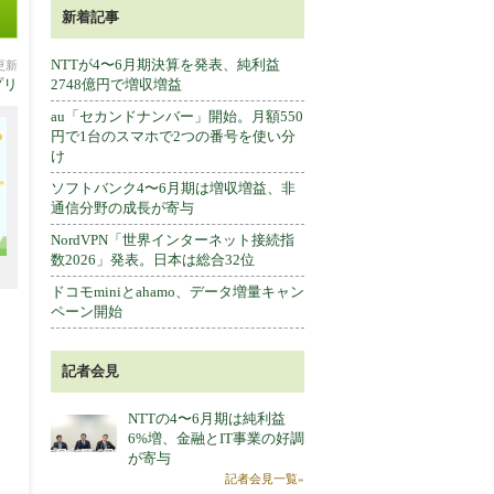
新着記事
NTTが4〜6月期決算を発表、純利益
分更新
プリ
2748億円で増収増益
au「セカンドナンバー」開始。月額550
円で1台のスマホで2つの番号を使い分
け
ソフトバンク4〜6月期は増収増益、非
通信分野の成長が寄与
NordVPN「世界インターネット接続指
数2026」発表。日本は総合32位
ドコモminiとahamo、データ増量キャン
ペーン開始
記者会見
NTTの4〜6月期は純利益
6%増、金融とIT事業の好調
が寄与
記者会見一覧»