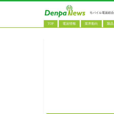
モバイル電波総合
TOP
電波情報
業界動向
製品
電波測定
コンサルティング
AI関
基地局ニュース
決算情報
スマ
モバイル政策
M&A/業務提携
タブ
公衆無線LAN
長期計画
携帯
料金改定
SIM
IoT/
Wi-
ウェ
パソ
ロボ