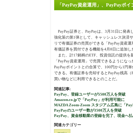
「PayPay資産運用」、PayPay
周辺
PayPay証券と、PayPayは、3月31日に発表し
強化策の第1弾として、キャッシュレス決済サー
リで有価証券の売買ができる「PayPay資産運
有価証券を買付できる機能を4月8日に追加し
また、計17銘柄のETF、投資信託の提供を
「PayPay資産運用」で売買できるようになっ
PayPayポイントとの合算で、100円から1
できる。有価証券を売却するとPayPay残高（
買い物などに利用できるとのことだ。
関連記事:
PayPay、登録ユーザーが5500万人を突破
Amazon.co.jpで「PayPay」が利用可能に
MAZDA Zoom-Zoom スタジアム広島に「Pa
PayPayのユーザー数が3500万人を突破
PayPay、資金移動業の登録を完了、現金
関連カテゴリー