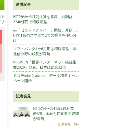
新着記事
NTTが4〜6月期決算を発表、純利益
分更新
プリ
2748億円で増収増益
au「セカンドナンバー」開始。月額550
円で1台のスマホで2つの番号を使い分
け
ソフトバンク4〜6月期は増収増益、非
通信分野の成長が寄与
NordVPN「世界インターネット接続指
数2026」発表。日本は総合32位
ドコモminiとahamo、データ増量キャン
ペーン開始
記者会見
NTTの4〜6月期は純利益
6%増、金融とIT事業の好調
が寄与
記者会見一覧»