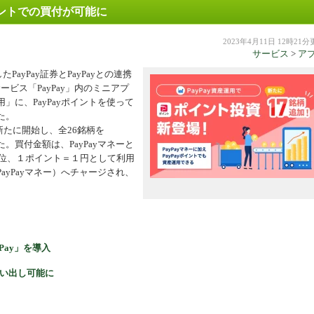
ポイントでの買付が可能に
機器
2023年4月11日 12時21
サービス
>
ア
たPayPay証券とPayPayとの連携
ビス「PayPay」内のミニアプ
用」に、PayPayポイントを使って
た。
新たに開始し、全26銘柄を
た。買付金額は、PayPayマネーと
円単位、１ポイント＝１円として利用
PayPayマネー）へチャージされ、
yPay」を導入
へ払い出し可能に