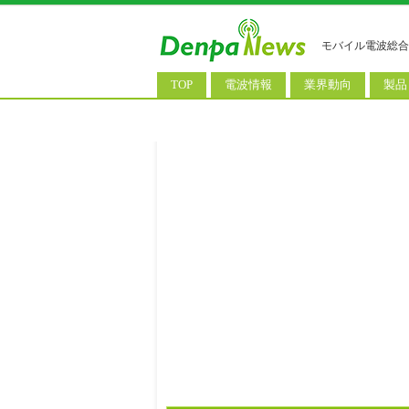
モバイル電波総合
TOP
電波情報
業界動向
製品
電波測定
コンサルティング
AI関
基地局ニュース
決算情報
スマ
モバイル政策
M&A/業務提携
タブ
公衆無線LAN
長期計画
携帯
料金改定
SIM
IoT/
Wi-
ウェ
パソ
ロボ