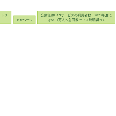
オートチ
公衆無線LANサービスの利用者数、2023年度に
TOPページ
は5691万人へ急回復 ー ICT総研調べ »