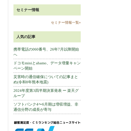
セミナー情報
セミナー情報一覧»
人気の記事
携帯電話の060番号、26年7月以降開始
へ
ドコモminiとahamo、データ増量キャン
ペーン開始
災害時の通信確保についての記事まと
め(令和8年熊本地震)
2024年度第3四半期決算発表 ー 楽天グ
ループ
ソフトバンク4〜6月期は増収増益、非
通信分野の成長が寄与