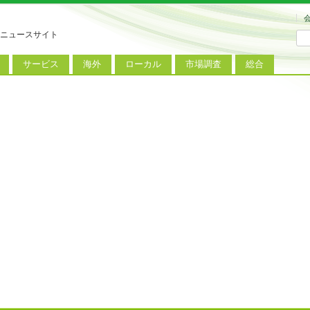
ニュースサイト
サービス
海外
ローカル
市場調査
総合
連
新サービス
iPhoneニュース
地方電波調査
端末市場
ミニトピックス
ートフォン
アプリ
Androidニュース
地方展示会
サービス市場
アンケート
レット
コンテンツ
Windowsニュース
被災地復興状況
電話
MVNO
国際規格
ローカル向けサービス
料金プラン
海外展示会
M2M
電力小売
インバウンド
Fiルーター
現地サービス
アラブル端末
コン
ット