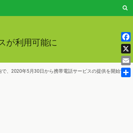
スが利用可能に
Fac
X
Ema
、2020年5月30日から携帯電話サービスの提供を開始す
共
有