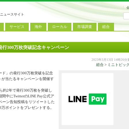
ニュースサイト
サービス
海外
ローカル
市場調査
総合
連
新サービス
iPhoneニュース
地方電波調査
端末市場
ミニトピックス
ートフォン
アプリ
Androidニュース
地方展示会
サービス市場
アンケート
ド、発行300万枚突破記念キャンペーン
レット
コンテンツ
Windowsニュース
被災地復興状況
2023年3月13日 14時26
総合
>
ミニトピッ
電話
MVNO
国際規格
ローカル向けサービス
イドカード」の発行300万枚突破を記念
料金プラン
海外展示会
ントが当たるキャンペーンを開催す
M2M
電力小売
インバウンド
ら約2年で発行300万枚を突破し
witterのLINE Pay公式ア
Fiルーター
現地サービス
キャンペーン告知投稿をリツイートした
アラブル端末
ト3万ポイントをプレゼントする。
コン
ット