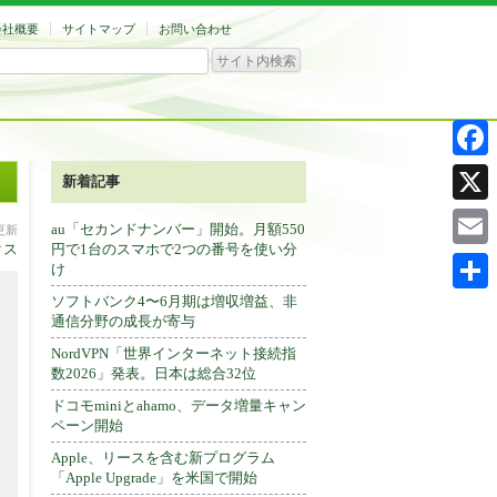
会社概要
サイトマップ
お問い合わせ
Facebo
新着記事
X
au「セカンドナンバー」開始。月額550
分更新
クス
円で1台のスマホで2つの番号を使い分
Email
け
ソフトバンク4〜6月期は増収増益、非
共
通信分野の成長が寄与
有
NordVPN「世界インターネット接続指
数2026」発表。日本は総合32位
ドコモminiとahamo、データ増量キャン
ペーン開始
Apple、リースを含む新プログラム
「Apple Upgrade」を米国で開始