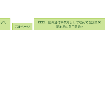
ングサ
KDDI、国内通信事業者として初めて埋設型5G
TOPページ
基地局の運用開始 »