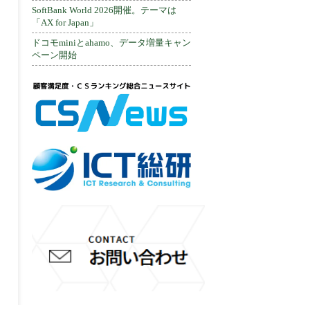
SoftBank World 2026開催。テーマは
「AX for Japan」
ドコモminiとahamo、データ増量キャン
ペーン開始