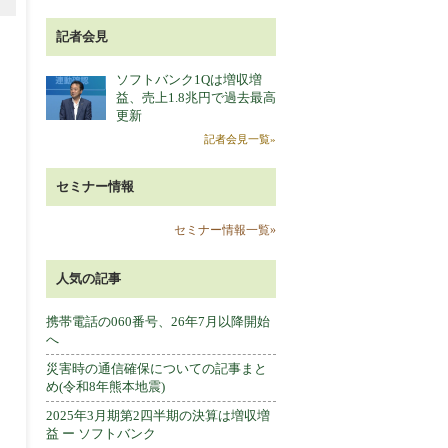
記者会見
ソフトバンク1Qは増収増
益、売上1.8兆円で過去最高
更新
記者会見一覧»
セミナー情報
セミナー情報一覧»
人気の記事
携帯電話の060番号、26年7月以降開始
へ
災害時の通信確保についての記事まと
め(令和8年熊本地震)
2025年3月期第2四半期の決算は増収増
益 ー ソフトバンク