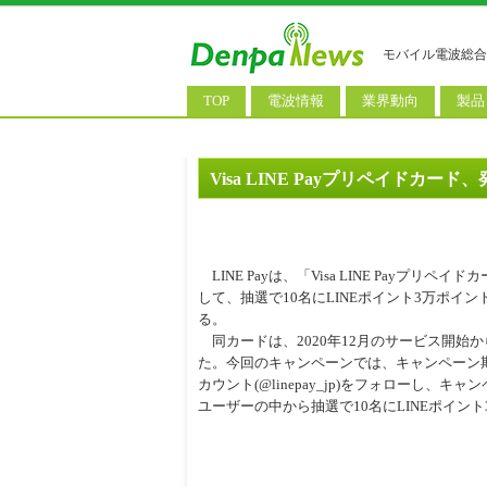
モバイル電波総合
TOP
電波情報
業界動向
製品
電波測定
コンサルティング
AI関
基地局ニュース
決算情報
スマ
Visa LINE Payプリペイドカー
モバイル政策
M&A/業務提携
タブ
公衆無線LAN
長期計画
携帯
LINE Payは、「Visa LINE Payプリペ
料金改定
SIM
して、抽選で10名にLINEポイント3万ポイ
る。
IoT/
同カードは、2020年12月のサービス開始か
た。今回のキャンペーンでは、キャンペーン期間中にT
Wi-
カウント(@linepay_jp)をフォローし、
ウェ
ユーザーの中から抽選で10名にLINEポイン
パソ
ロボ