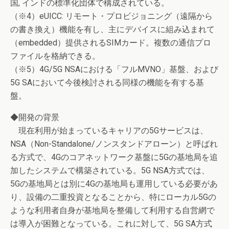
国, インドの標準化団体で構成されている。
（※4）eUICC: リモート・プロビジョニング（遠隔から
の書き換え）機能を有し、主にデバイスに組み込まれて
（embedded）提供されるSIMカード。複数の通信プロ
ファイルを格納できる。
（※5）4G/5G NSAにおける「フルMVNO」基盤、および
5G SAにおいて今後検討される同様の機能を有する基
盤。
◆開発の背景
現在利用が始まっているキャリアの5Gサービスは、
NSA（Non-Standalone/ノンスタンドアローン）と呼ばれ
る方式で、4Gのコアネットワーク基盤に5Gの基地局を追
加したシステムで構築されている。5G NSA方式では、
5Gの基地局とは別に4Gの基地局も運用している必要があ
り、設備の二重投資となることから、特にローカル5Gの
ような利用者自身が基地局を整備して利用する自営網で
は導入が困難となっている。これに対して、5G SA方式