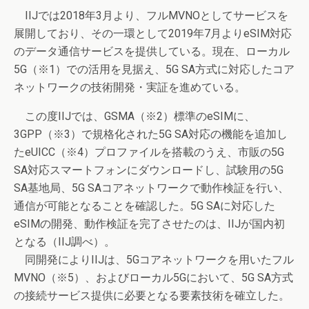
IIJでは2018年3月より、フルMVNOとしてサービスを
展開しており、その一環として2019年7月よりeSIM対応
のデータ通信サービスを提供している。現在、ローカル
5G（※1）での活用を見据え、5G SA方式に対応したコア
ネットワークの技術開発・実証を進めている。
この度IIJでは、GSMA（※2）標準のeSIMに、
3GPP（※3）で規格化された5G SA対応の機能を追加し
たeUICC（※4）プロファイルを搭載のうえ、市販の5G
SA対応スマートフォンにダウンロードし、試験用の5G
SA基地局、5G SAコアネットワークで動作検証を行い、
通信が可能となることを確認した。5G SAに対応した
eSIMの開発、動作検証を完了させたのは、IIJが国内初
となる（IIJ調べ）。
同開発によりIIJは、5Gコアネットワークを用いたフル
MVNO（※5）、およびローカル5Gにおいて、5G SA方式
の接続サービス提供に必要となる要素技術を確立した。