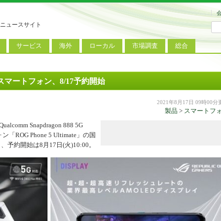
ニュースサイト
サービス
海外
ローカル
市場調査
総合
連
新サービス
iPhoneニュース
地方電波調査
端末市場
ミニトピックス
ートフォン
アプリ
Androidニュース
地方展示会
サービス市場
アンケート
スマートフォン、8/17予約開始
レット
コンテンツ
Windowsニュース
被災地復興状況
2021年8月17日 09時00
製品
>
スマートフ
電話
MVNO
国際規格
ローカル向けサービス
omm Snapdragon 888 5G
料金プラン
海外展示会
ROG Phone 5 Ultimate」の国
約開始は8月17日(火)10:00。
M2M
電力小売
インバウンド
Fiルーター
現地サービス
アラブル端末
コン
ット