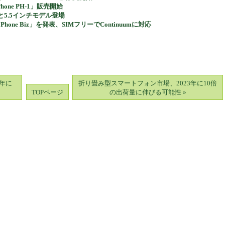
l Phone PH-1」販売開始
ドと5.5インチモデル登場
Phone Biz」を発表、SIMフリーでContinuumに対応
3年に
折り畳み型スマートフォン市場、2023年に10倍
TOPページ
の出荷量に伸びる可能性 »