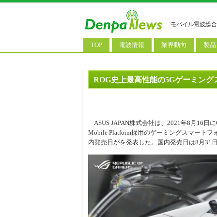
モバイル電波総合
TOP
電波情報
業界動向
製品
電波測定
コンサルティング
AI関
基地局ニュース
決算情報
スマ
ROG史上最高性能の5Gゲーミング
モバイル政策
M&A/業務提携
タブ
公衆無線LAN
長期計画
携帯
ASUS JAPAN株式会社は、2021年8月16日にQualc
料金改定
SIM
Mobile Platform採用のゲーミングスマートフォン「
内発売日がを発表した。国内発売日は8月31日、予
IoT/
Wi-
ウェ
パソ
ロボ