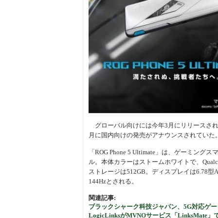
周辺
グローバル向けには今年3月にリリースされてい
月に国内向けの発売がアナウンスされていた
「ROG Phone 5 Ultimate」は、
ル。本体カラーはストームホワイトで、Qualcomm
ストレージは512GB。ディスプレイは6.78型A
144Hzとされる。
関連記事:
ブラックシャーク科技ジャパン、5G対応ゲーミング
LogicLinksがMVNOサービス「LinksMate」