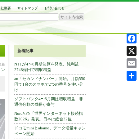
会社概要
サイトマップ
お問い合わせ
Facebo
新着記事
X
NTTが4〜6月期決算を発表、純利益
分更新
ォン
2748億円で増収増益
Email
au「セカンドナンバー」開始。月額550
円で1台のスマホで2つの番号を使い分
共
け
有
ソフトバンク4〜6月期は増収増益、非
通信分野の成長が寄与
NordVPN「世界インターネット接続指
数2026」発表。日本は総合32位
ドコモminiとahamo、データ増量キャン
ペーン開始