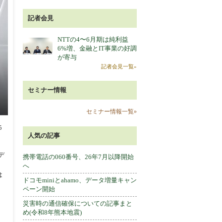
記者会見
NTTの4〜6月期は純利益
6%増、金融とIT事業の好調
が寄与
記者会見一覧»
セミナー情報
セミナー情報一覧»
5
人気の記事
デ
携帯電話の060番号、26年7月以降開始
、
へ
は
ドコモminiとahamo、データ増量キャン
ペーン開始
災害時の通信確保についての記事まと
め(令和8年熊本地震)