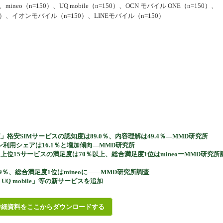
mineo（n=150）、UQ mobile（n=150）、OCN モバイル ONE（n=150）、
150）、イオンモバイル（n=150）、LINEモバイル（n=150）
」格安SIMサービスの認知度は89.0％、内容理解は49.4％―MMD研究所
メイン利用シェアは16.1％と増加傾向―MMD研究所
」上位15サービスの満足度は70％以上、総合満足度1位はmineoーMMD研究所
.9％、総合満足度1位はmineoに――MMD研究所調査
r UQ mobile」等の新サービスを追加
詳細資料をここからダウンロードする