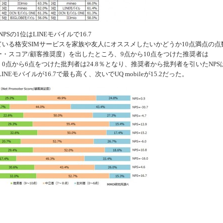
PSの1位はLINEモバイルで16.7
いる格安SIMサービスを家族や友人にオススメしたいかどうか10点満点の点
ー・スコア/顧客推奨度）を出したところ、9点から10点をつけた推奨者は
9％、0点から6点をつけた批判者は24.8％となり、推奨者から批判者を引いたNPS
Eモバイルが16.7で最も高く、次いでUQ mobileが15.2だった。