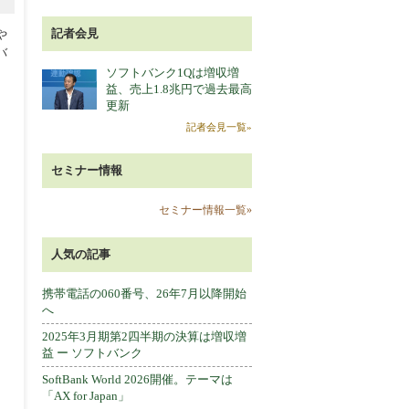
記者会見
や
バ
ソフトバンク1Qは増収増
益、売上1.8兆円で過去最高
更新
記者会見一覧»
セミナー情報
セミナー情報一覧»
人気の記事
携帯電話の060番号、26年7月以降開始
へ
2025年3月期第2四半期の決算は増収増
益 ー ソフトバンク
SoftBank World 2026開催。テーマは
「AX for Japan」