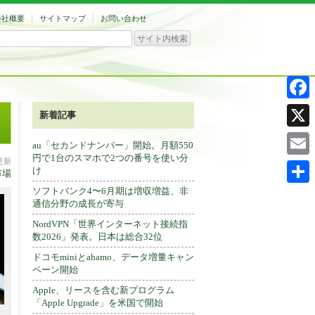
会社概要
サイトマップ
お問い合わせ
Facebo
新着記事
X
au「セカンドナンバー」開始。月額550
円で1台のスマホで2つの番号を使い分
分更新
Email
け
市場
ソフトバンク4〜6月期は増収増益、非
共
通信分野の成長が寄与
有
NordVPN「世界インターネット接続指
数2026」発表。日本は総合32位
ドコモminiとahamo、データ増量キャン
ペーン開始
Apple、リースを含む新プログラム
「Apple Upgrade」を米国で開始