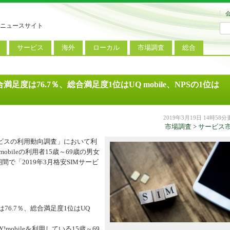
ニュースサイト
サービス
海外
ローカル
市場調査
総合
連
新サービス
iPhoneニュース
地方電波調査
端末市場
ミニトピックス
ートフォン
アプリ
Androidニュース
地方展示会
サービス市場
アンケート
足度は76.7％、総合満足度1位はUQ mobile、NPSの1位は
レット
コンテンツ
Windowsニュース
被災地復興状況
電話
MVNO
国際規格
ローカル向けサービス
2019年3月19日 14時58
市場調査
>
サービス
料金プラン
海外展示会
ービスの利用動向調査」において利
obileの利用者15歳～69歳の男女
M2M
電力小売
インバウンド
の期間で「2019年3月格安SIMサービ
Fiルーター
現地サービス
アラブル端末
コン
76.7％、総合満足度1位はUQ
ット
obileを利用している15歳～69