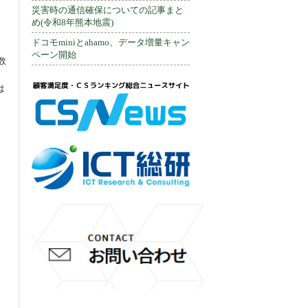
災害時の通信確保についての記事まと
め(令和8年熊本地震)
ドコモminiとahamo、データ増量キャン
ペーン開始
数
は