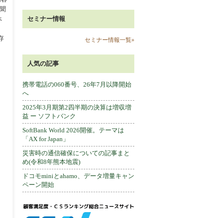
に聞
セミナー情報
べ
存
セミナー情報一覧»
人気の記事
携帯電話の060番号、26年7月以降開始
へ
2025年3月期第2四半期の決算は増収増
益 ー ソフトバンク
SoftBank World 2026開催。テーマは
「AX for Japan」
災害時の通信確保についての記事まと
め(令和8年熊本地震)
ドコモminiとahamo、データ増量キャン
ペーン開始