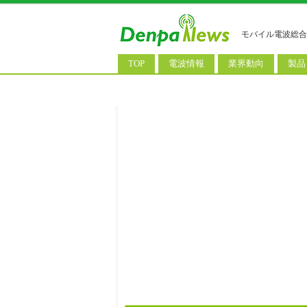
モバイル電波総合
TOP
電波情報
業界動向
製品
電波測定
コンサルティング
AI関
基地局ニュース
決算情報
スマ
モバイル政策
M&A/業務提携
タブ
公衆無線LAN
長期計画
携帯
料金改定
SIM
IoT/
Wi-
ウェ
パソ
ロボ