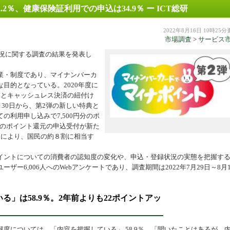
2％、健康保険証利用での申込は34.9％ ー ICT総研
機器
2022年8月16日 10時25
市場調査
>
サービス
状況に関する調査の結果を発表し
業・制度であり、マイナンバーカ
目的となっている。2020年度に
ドとキャッシュレス決済の紐付け
月30日から、第2弾の新しい特典と
の利用申し込みで7,500円分のポ
円分のポイント還元の申込受付が新た
策により、国民の約８割に相当す
ントについての消費者の認知度の変化や、申込・登録状況の実態を把握す
ー6,006人へのWebアンケートであり、調査期間は2022年7月29日～8月
」は58.9％。2年前よりも22ポイントアッ
については、「内容を把握している」 58.9％、「聞いたことはあるが、