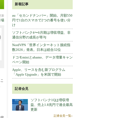
新着記事
au「セカンドナンバー」開始。月額550
分更新
市場
円で1台のスマホで2つの番号を使い分
け
ソフトバンク4〜6月期は増収増益、非
通信分野の成長が寄与
NordVPN「世界インターネット接続指
数2026」発表。日本は総合32位
ドコモminiとahamo、データ増量キャン
ペーン開始
Apple、リースを含む新プログラム
「Apple Upgrade」を米国で開始
るこ
1
記者会見
ソフトバンク1Qは増収増
益、売上1.8兆円で過去最高
更新
記者会見一覧»
内容