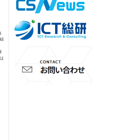
施
紐
座
は