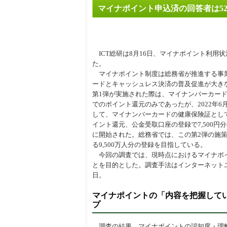
マイナポイント申込済の回答者は52.
周辺
ICT総研は8月16日、マイナポイント利用
た。
マイナポイント制度は総務省が推進する事
ードとキャッシュレス決済の普及促進が大きな
第1弾が実施された際は、マイナンバーカー
でのポイント還元のみであったが、2022年6
して、マイナンバーカードの健康保険証として
イント還元、公金受取口座の登録で7,500
に開始された。総務省では、この第2弾の施
る9,500万人分の登録を目指している。
今回の調査では、現時点におけるマイナポイ
とを目的とした。調査手法はインターネットユーザ
日。
マイナポイントの「内容を把握している
プ
調査の結果、マイナポイントの認知度・理解度