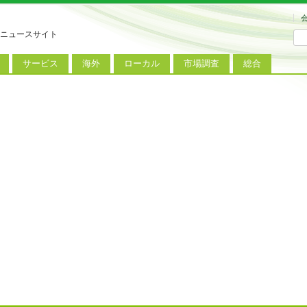
ニュースサイト
サービス
海外
ローカル
市場調査
総合
連
新サービス
iPhoneニュース
地方電波調査
端末市場
ミニトピックス
ートフォン
アプリ
Androidニュース
地方展示会
サービス市場
アンケート
レット
コンテンツ
Windowsニュース
被災地復興状況
電話
MVNO
国際規格
ローカル向けサービス
料金プラン
海外展示会
M2M
電力小売
インバウンド
Fiルーター
現地サービス
アラブル端末
コン
ット