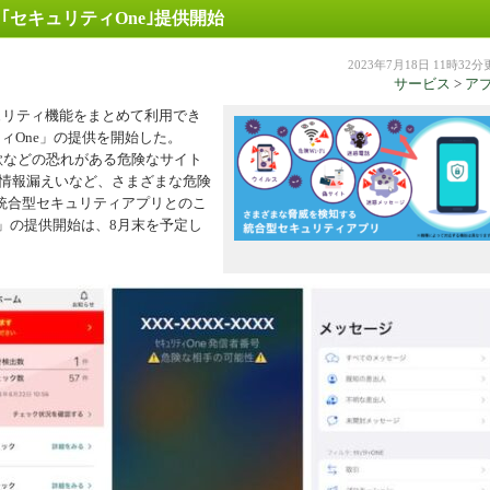
セキュリティOne｣提供開始
機器
2023年7月18日 11時32
サービス
>
ア
ュリティ機能をまとめて利用でき
ィOne」の提供を開始した。
欺などの恐れがある危険なサイト
の情報漏えいなど、さまざまな危険
統合型セキュリティアプリとのこ
ne」の提供開始は、8月末を予定し