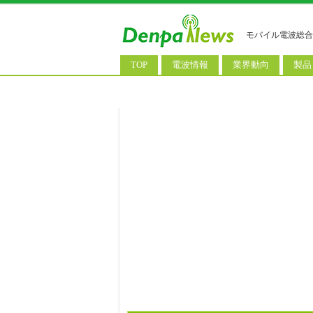
モバイル電波総合
TOP
電波情報
業界動向
製品
電波測定
コンサルティング
AI関
基地局ニュース
決算情報
スマ
モバイル政策
M&A/業務提携
タブ
公衆無線LAN
長期計画
携帯
料金改定
SIM
IoT/
Wi-
ウェ
パソ
ロボ