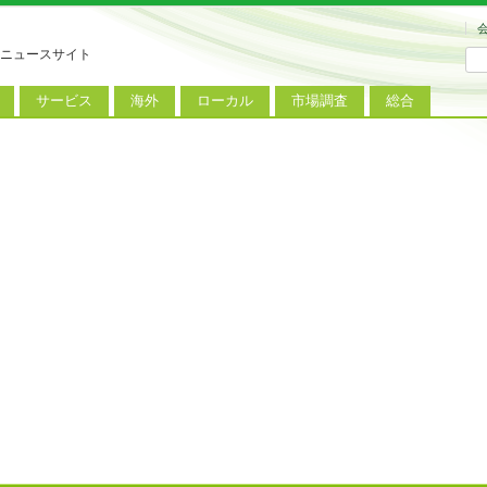
ニュースサイト
サービス
海外
ローカル
市場調査
総合
連
新サービス
iPhoneニュース
地方電波調査
端末市場
ミニトピックス
ートフォン
アプリ
Androidニュース
地方展示会
サービス市場
アンケート
レット
コンテンツ
Windowsニュース
被災地復興状況
電話
MVNO
国際規格
ローカル向けサービス
料金プラン
海外展示会
M2M
電力小売
インバウンド
Fiルーター
現地サービス
アラブル端末
コン
ット