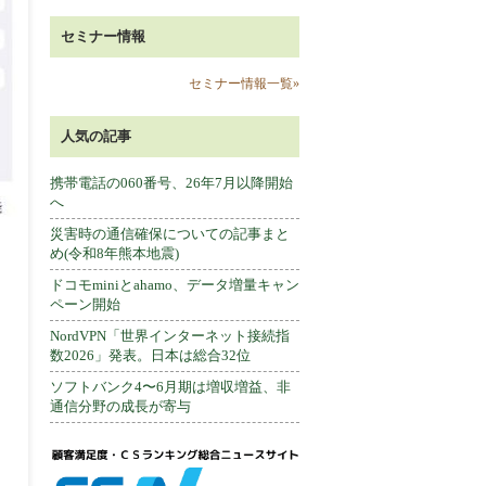
セミナー情報
セミナー情報一覧»
人気の記事
携帯電話の060番号、26年7月以降開始
へ
災害時の通信確保についての記事まと
め(令和8年熊本地震)
ドコモminiとahamo、データ増量キャン
ペーン開始
NordVPN「世界インターネット接続指
数2026」発表。日本は総合32位
ソフトバンク4〜6月期は増収増益、非
通信分野の成長が寄与