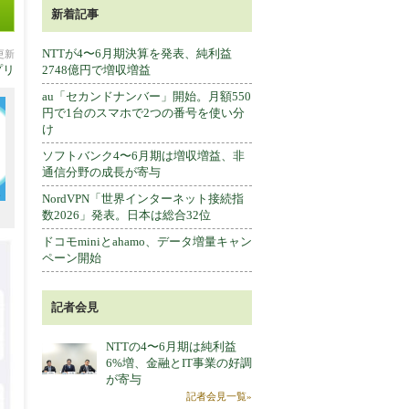
新着記事
NTTが4〜6月期決算を発表、純利益
分更新
プリ
2748億円で増収増益
au「セカンドナンバー」開始。月額550
円で1台のスマホで2つの番号を使い分
け
ソフトバンク4〜6月期は増収増益、非
通信分野の成長が寄与
NordVPN「世界インターネット接続指
数2026」発表。日本は総合32位
ドコモminiとahamo、データ増量キャン
ペーン開始
記者会見
NTTの4〜6月期は純利益
6%増、金融とIT事業の好調
が寄与
記者会見一覧»