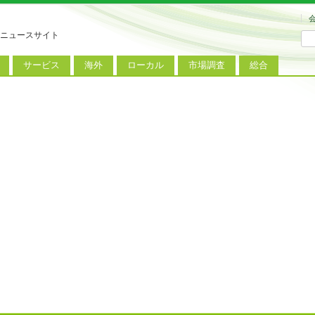
ニュースサイト
サービス
海外
ローカル
市場調査
総合
連
新サービス
iPhoneニュース
地方電波調査
端末市場
ミニトピックス
ートフォン
アプリ
Androidニュース
地方展示会
サービス市場
アンケート
レット
コンテンツ
Windowsニュース
被災地復興状況
電話
MVNO
国際規格
ローカル向けサービス
料金プラン
海外展示会
M2M
電力小売
インバウンド
Fiルーター
現地サービス
アラブル端末
コン
ット