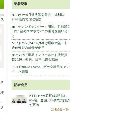
新着記事
NTTが4〜6月期決算を発表、純利益
分更新
ビス
2748億円で増収増益
au「セカンドナンバー」開始。月額550
円で1台のスマホで2つの番号を使い分
け
ソフトバンク4〜6月期は増収増益、非
通信分野の成長が寄与
NordVPN「世界インターネット接続指
数2026」発表。日本は総合32位
ドコモminiとahamo、データ増量キャン
ペーン開始
ー
レス
記者会見
天ポ
NTTの4〜6月期は純利益
6%増、金融とIT事業の好調
ー
が寄与
ータ
記者会見一覧»