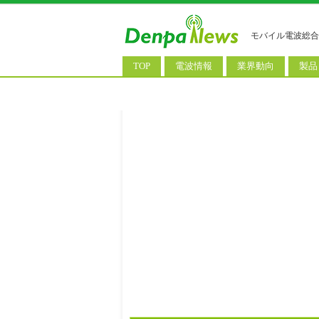
モバイル電波総合
TOP
電波情報
業界動向
製品
電波測定
コンサルティング
AI関
基地局ニュース
決算情報
スマ
モバイル政策
M&A/業務提携
タブ
公衆無線LAN
長期計画
携帯
料金改定
SIM
IoT/
Wi-
ウェ
パソ
ロボ