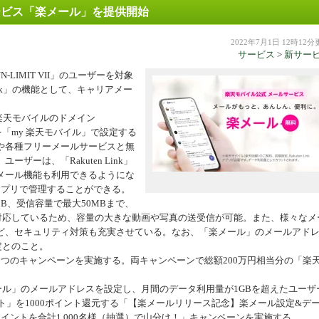
ービス「楽メール」を提供開始
機器
2022年7月1日 12時12
サービス
>
新サー
-LIMIT VII」のユーザーを対象
ink」の機能として、キャリアメー
ーは、楽天モバイルのドメイン
レスを「my 楽天モバイル」で設定する
や各種フリーメールサービスと無
ーは、「Rakuten Link」
メール機能も利用できるようにな
アプリで管理することができる。
B、受信容量で最大50MBまで、
に対応しているため、容量の大きな動画や写真の送受信が可能。また、様々なメ
ど、セキュリティ対策も充実させている。なお、「楽メール」のメールアド
定とのこと。
つのキャンペーンを実施する。両キャンペーンで総額200万円相当分の「楽
ール」のメールアドレスを設定し、月間のデータ利用量が1GBを超えたユーザ
ント」を1000ポイント還元する「【楽メールリリース記念】楽メール設定&デ
ポイントを合計1,000名様（抽選）で山分け！」キャンペーンを実施する。