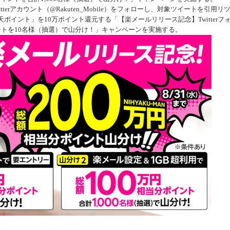
rアカウント（@Rakuten_Mobile）をフォローし、対象ツイートを引用リ
ポイント」を10万ポイント還元する「【楽メールリリース記念】Twitterフ
ントを10名様（抽選）で山分け！」キャンペーンを実施する。