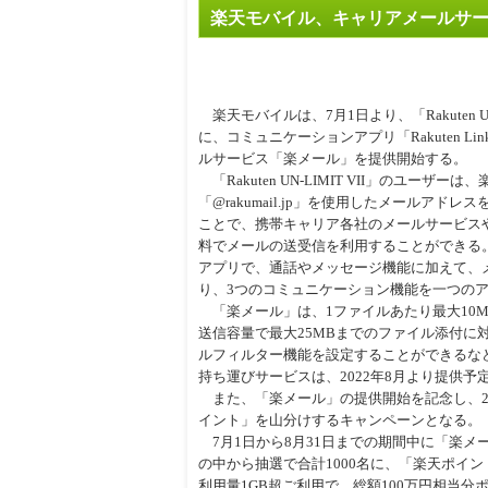
楽天モバイル、キャリアメールサ
周辺
楽天モバイルは、7月1日より、「Rakuten UN
に、コミュニケーションアプリ「Rakuten L
ルサービス「楽メール」を提供開始する。
「Rakuten UN-LIMIT VII」のユーザ
「@rakumail.jp」を使用したメールアド
ことで、携帯キャリア各社のメールサービス
料でメールの送受信を利用することができる。ユーザ
アプリで、通話やメッセージ機能に加えて、
り、3つのコミュニケーション機能を一つの
「楽メール」は、1ファイルあたり最大10M
送信容量で最大25MBまでのファイル添付
ルフィルター機能を設定することができるな
持ち運びサービスは、2022年8月より提供予
また、「楽メール」の提供開始を記念し、2
イント」を山分けするキャンペーンとなる。
7月1日から8月31日までの期間中に「楽メ
の中から抽選で合計1000名に、「楽天ポイ
利用量1GB超ご利用で、総額100万円相当分