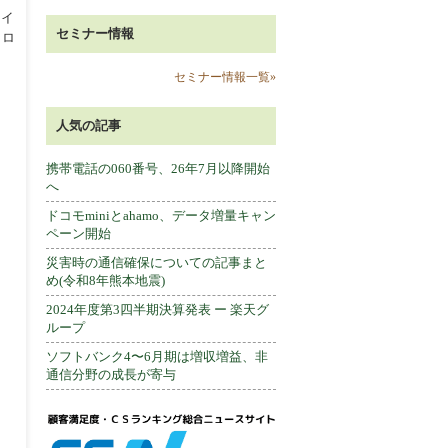
ツイ
セミナー情報
ォロ
セミナー情報一覧»
人気の記事
携帯電話の060番号、26年7月以降開始
へ
ドコモminiとahamo、データ増量キャン
ペーン開始
災害時の通信確保についての記事まと
め(令和8年熊本地震)
2024年度第3四半期決算発表 ー 楽天グ
ループ
ソフトバンク4〜6月期は増収増益、非
通信分野の成長が寄与