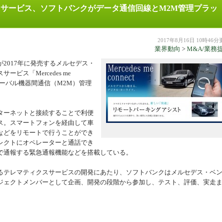
サービス、ソフトバンクがデータ通信回線とM2M管理プラッ
機器
2017年8月16日 10時46
業界動向
>
M&A/業務
2017年に発売するメルセデス・
ス「Mercedes me
ローバル機器間通信（M2M）管理
マがインターネットと接続することで利便
ス。スマートフォンを経由して車
などをリモートで行うことができ
レクトにオペレーターと通話でき
で通報する緊急通報機能などを搭載している。
テレマティクスサービスの開発にあたり、ソフトバンクはメルセデス・ベ
ct」のプロジェクトメンバーとして企画、開発の段階から参加し、テスト、評価、実走