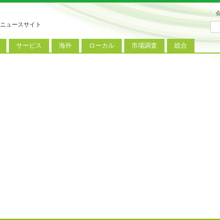
ニュースサイト
サービス
海外
ローカル
市場調査
総合
連
新サービス
iPhoneニュース
地方電波調査
端末市場
ミニトピックス
ートフォン
アプリ
Androidニュース
地方展示会
サービス市場
アンケート
レット
コンテンツ
Windowsニュース
被災地復興状況
電話
MVNO
国際規格
ローカル向けサービス
料金プラン
海外展示会
M2M
電力小売
インバウンド
Fiルーター
現地サービス
アラブル端末
コン
ット