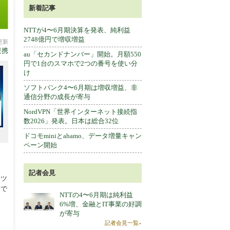
新着記事
NTTが4〜6月期決算を発表、純利益
2748億円で増収増益
分更新
提携
au「セカンドナンバー」開始。月額550
円で1台のスマホで2つの番号を使い分
け
ソフトバンク4〜6月期は増収増益、非
通信分野の成長が寄与
NordVPN「世界インターネット接続指
数2026」発表。日本は総合32位
ドコモminiとahamo、データ増量キャン
ペーン開始
記者会見
ンツ
まで
NTTの4〜6月期は純利益
6%増、金融とIT事業の好調
が寄与
記者会見一覧»