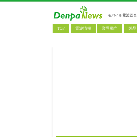
モバイル電波総合
TOP
電波情報
業界動向
製品
電波測定
コンサルティング
AI関
基地局ニュース
決算情報
スマ
モバイル政策
M&A/業務提携
タブ
公衆無線LAN
長期計画
携帯
料金改定
SIM
IoT/
Wi-
ウェ
パソ
ロボ