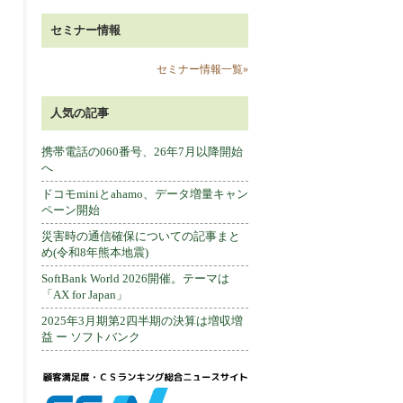
セミナー情報
セミナー情報一覧»
人気の記事
携帯電話の060番号、26年7月以降開始
へ
ドコモminiとahamo、データ増量キャン
ペーン開始
災害時の通信確保についての記事まと
め(令和8年熊本地震)
SoftBank World 2026開催。テーマは
「AX for Japan」
2025年3月期第2四半期の決算は増収増
益 ー ソフトバンク