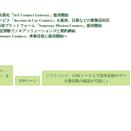
「IoT Connect Gateway」提供開始
docomo in Car Connect」を提供、日産などの新製品対応
ットフォーム「Senseway Mission Connect」提供開始
実証実験でノキアソリューションズと契約締結
tomer Connect」来春目処に提供開始へ
le」、
ン』を
ソフトバンク、LINEトーク上で請求金額やデー
TOPページ
タ通信量の確認が可能に »