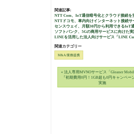
関連記事:
NTT Com、IoT通信暗号化とクラウド接続を安易化
NTTドコモ、車内向けインターネット接続サービス「
センスウェイ、月額30円から利用できるIoT通信プラ
ソフトバンク、5Gの商用サービスに向けた
LINEを活用した法人向けサービス「LINE Cus
関連カテゴリー
M&A/業務提携
« 法人専用MVNOサービス「Gleaner Mobi
『初期費用0円！1GB超も0円キャンペー
実施