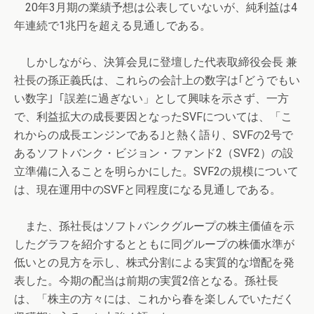
20年3月期の業績予想は公表していないが、純利益は4
年連続で1兆円を超える見通しである。
しかしながら、決算会見に登壇した代表取締役会長 兼
社長の孫正義氏は、これらの会計上の数字は｢どうでもい
い数字｣「誤差に過ぎない」として興味を示さず、一方
で、利益拡大の成長要因となったSVFについては、「こ
れからの成長エンジンである｣と熱く語り、SVFの2号で
あるソフトバンク・ビジョン・ファンド2（SVF2）の設
立準備に入ることを明らかにした。SVF2の規模について
は、現在運用中のSVFと同程度になる見通しである。
また、孫社長はソフトバンクグループの株主価値を示
したグラフを紹介するとともに同グループの株価水準が
低いとの見方を示し、株式分割による実質的な増配を発
表した。今期の配当は前期の実質2倍となる。孫社長
は、「株主の方々には、これから春を楽しんでいただく