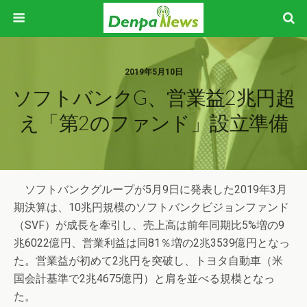
2019年5月10日
ソフトバンクG、営業益2兆円超
え「第2のファンド」設立準備
ソフトバンクグループが5月9日に発表した2019年3月
期決算は、10兆円規模のソフトバンクビジョンファンド
（SVF）が成長を牽引し、売上高は前年同期比5%増の9
兆6022億円、営業利益は同81％増の2兆3539億円となっ
た。営業益が初めて2兆円を突破し、トヨタ自動車（米
国会計基準で2兆4675億円）と肩を並べる規模となっ
た。