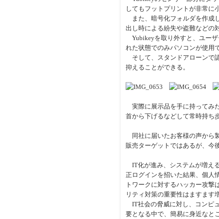
してもフットプリントが非常に
また、暗号化フォルダを作成し
出し時による紛失や盗難などの
Yubikeyを取り外すと、ユー
れた状態でのみパソコンが使用
そして、スタンドアローンで認
抑えることができる。
実際に展示品を手に持ってみた
首から下げるなどして常時持ち
同社に届いたお客様の声から製
販売ターゲットではあるが、今
IT化が進み、システムが増え
正ログインを招いた結果、個人
トワークに対するハッカー攻撃は
リティ対策の重要性はますます
IT社会の脅威に対し、コンピ
要となる中で、簡易に身近なところ