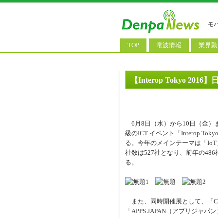
モ
TOP
電波情報
業界動
電波測定
コンサ
基地局ニュース
決算情
【Interop Tokyo
モバイル政策
M&A/
公衆無線LAN
長期計
6月8日（水）から10日（金）
料金改
級のICT イベント「Interop 
る。今年のメインテーマは「IoT
社数は527社となり、前年の48
る。
また、同時開催展として、「Con
「APPS JAPAN（アプリジャ