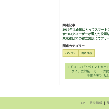
関連記事:
2016年は企業にとってスマートロボ
食べログユーザーが選んだ投票結果を発表
東京都は35の都立施設にてフリーWi
関連カテゴリー
パソコン
周辺機器
« ドコモの「dポイントカー
ータイ」に対応、カードの
手間が省ける
｜
TOP
｜
電波情報
｜