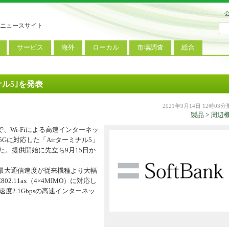
ニュースサイト
サービス
海外
ローカル
市場調査
総合
連
新サービス
iPhoneニュース
地方電波調査
端末市場
ミニトピックス
ートフォン
アプリ
Androidニュース
地方展示会
サービス市場
アンケート
ナル5｣を発表
レット
コンテンツ
Windowsニュース
被災地復興状況
2021年9月14日 12時03
製品
>
周辺
電話
MVNO
国際規格
ローカル向けサービス
Wi-Fiによる高速インターネッ
料金プラン
海外展示会
、5Gに対応した「Airターミナル5」
した。提供開始に先立ち9月15日か
M2M
電力小売
インバウンド
り最大通信速度が従来機種より大幅
Fiルーター
現地サービス
802.11ax（4×4MIMO）に対応し
アラブル端末
度2.1Gbpsの高速インターネッ
コン
ット