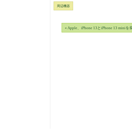
周辺機器
« Apple、iPhone 13とiPhone 13 mini