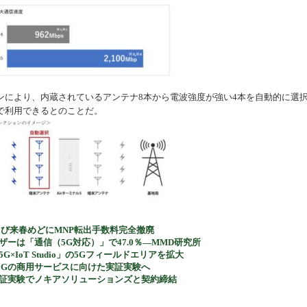
機器
により、内蔵されているアンテナ8本から電波強度が強い4本を自動的に選
で利用できるとのことだ。
よび来春めどにMNP転出手数料完全撤廃
eユーザーは「通信（5G対応）」で47.0％―MMD研究所
IoT Studio」の5Gフィールドエリアを拡大
5Gの商用サービスに向けた実証実験へ
実証実験でノキアソリューションズと契約締結