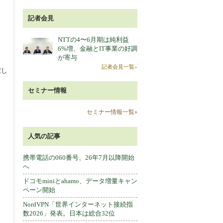
記者会見
NTTの4〜6月期は純利益
6%増、金融とIT事業の好調
が寄与
記者会見一覧»
択し
セミナー情報
セミナー情報一覧»
人気の記事
携帯電話の060番号、26年7月以降開始
へ
ドコモminiとahamo、データ増量キャン
ペーン開始
NordVPN「世界インターネット接続指
数2026」発表。日本は総合32位