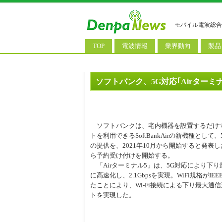
モバイル電波総合
TOP
電波情報
業界動向
製品
電波測定
コンサルティング
AI関
基地局ニュース
決算情報
スマ
ソフトバンク、5G対応｢Airターミ
モバイル政策
M&A/業務提携
タブ
公衆無線LAN
長期計画
携帯
ソフトバンクは、宅内機器を設置するだけで、
料金改定
SIM
トを利用できるSoftBankAirの新機種として
の提供を、2021年10月から開始すると発表
IoT/
ら予約受け付けを開始する。
「Airターミナル5」は、5G対応により下
Wi-
に高速化し、2.1Gbpsを実現。WiFi規格がIEEE
ウェ
たことにより、Wi-Fi接続による下り最大通信速
トを実現した。
パソ
ロボ