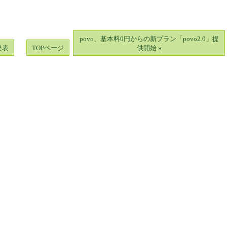
povo、基本料0円からの新プラン「povo2.0」提
を発表
TOPページ
供開始 »