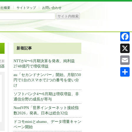
会社概要
サイトマップ
お問い合わせ
Facebo
新着記事
X
NTTが4〜6月期決算を発表、純利益
分更新
機器
2748億円で増収増益
Email
au「セカンドナンバー」開始。月額550
円で1台のスマホで2つの番号を使い分
共
け
有
ソフトバンク4〜6月期は増収増益、非
通信分野の成長が寄与
NordVPN「世界インターネット接続指
数2026」発表。日本は総合32位
ドコモminiとahamo、データ増量キャン
ペーン開始