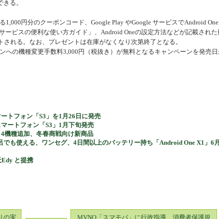
できる。
機器
000円分のクーポンコード、Google Play やGoogle サービスでAndroid On
 サービスの便利な使い方ガイド」、Android Oneの設定方法などが記載された
がプレゼントされる。なお、プレゼントは在庫がなくなり次第終了となる。
フォンへの機種変更手数料3,000円（税抜き）が無料となるキャンペーンを発売日
スマートフォン「S3」を1月26日に発売
のスマートフォン「S3」1月下旬発売
拡充、4機種追加、冬春商戦向け新商品
呂でも使える、ワンセグ、4日間以上のバッテリー持ち「Android One X1」6
天Edy と提携
リの実
MVNO「スマモバ」に行政指導、消費者保護規