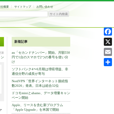
会社概要
サイトマップ
お問い合わせ
Facebo
新着記事
X
au「セカンドナンバー」開始。月額550
分更新
ォン
円で1台のスマホで2つの番号を使い分
Email
け
ソフトバンク4〜6月期は増収増益、非
共
通信分野の成長が寄与
有
NordVPN「世界インターネット接続指
数2026」発表。日本は総合32位
ドコモminiとahamo、データ増量キャン
ペーン開始
Apple、リースを含む新プログラム
「Apple Upgrade」を米国で開始
ア