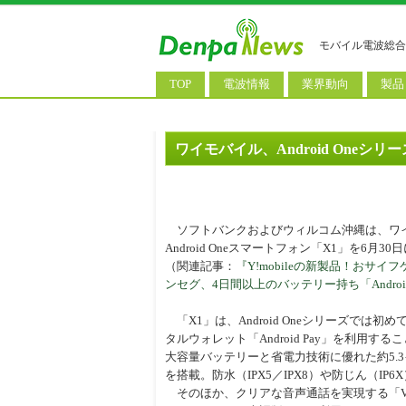
モバイル電波総合
TOP
電波情報
業界動向
製品
電波測定
コンサルティング
AI関
基地局ニュース
決算情報
スマ
ワイモバイル、Android Oneシリ
モバイル政策
M&A/業務提携
タブ
公衆無線LAN
長期計画
携帯
ソフトバンクおよびウィルコム沖縄は、ワ
料金改定
SIM
Android Oneスマートフォン「X1」を6月3
（関連記事：
『Y!mobileの新製品！おサ
IoT/
ンセグ、4日間以上のバッテリー持ち「Android
Wi-
「X1」は、Android Oneシリーズでは初め
ウェ
タルウォレット「Android Pay」を利用するこ
大容量バッテリーと省電力技術に優れた約5.3
パソ
を搭載。防水（IPX5／IPX8）や防じん（IP
そのほか、クリアな音声通話を実現する「VoL
ロボ