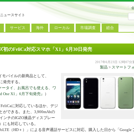
ニュースサイト
サービス
海外
ローカル
市場調査
総合
連
新サービス
iPhoneニュース
地方電波調査
端末市場
ミニトピックス
ートフォン
アプリ
Androidニュース
地方展示会
サービス市場
アンケート
ーズ初のFeliCa対応スマホ「X1」6月30日発売
レット
コンテンツ
Windowsニュース
被災地復興状況
2017年6月23日 12時07
製品
>
スマートフ
電話
MVNO
国際規格
ローカル向けサービス
イモバイルの新商品として、
料金プラン
海外展示会
0日に発売する。
イフケータイ、お風呂でも使える、ワ
M2M
電力小売
インバウンド
 One X1」6月下旬発売』
）
Fiルーター
現地サービス
てFeliCaに対応しているほか、デジ
アラブル端末
とができる。また、3,900mAhの
インチのIGZO液晶ディスプレー
コン
6X）にも対応している。
TE（HD＋）」による音声通話サービスに対応。購入した日から「Google 
ット