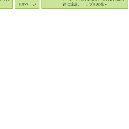
TOPページ
律に違反、トラブル続発 »