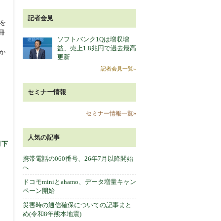
記者会見
eを
冊
ソフトバンク1Qは増収増
益、売上1.8兆円で過去最高
か
更新
記者会見一覧»
セミナー情報
セミナー情報一覧»
人気の記事
月下
携帯電話の060番号、26年7月以降開始
へ
ドコモminiとahamo、データ増量キャン
ペーン開始
災害時の通信確保についての記事まと
め(令和8年熊本地震)