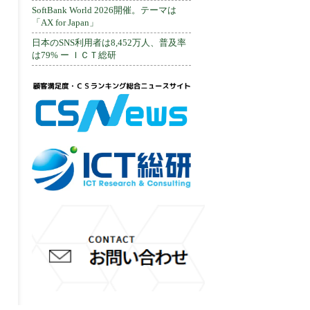
SoftBank World 2026開催。テーマは
「AX for Japan」
日本のSNS利用者は8,452万人、普及率
は79% ー ＩＣＴ総研