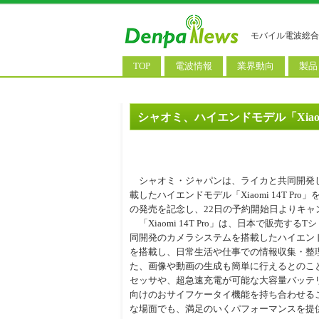
モバイル電波総合
TOP
電波情報
業界動向
製品
電波測定
コンサルティング
AI関
基地局ニュース
決算情報
スマ
シャオミ、ハイエンドモデル「Xiaomi
モバイル政策
M&A/業務提携
タブ
公衆無線LAN
長期計画
携帯
シャオミ・ジャパンは、ライカと共同開発
料金改定
SIM
載したハイエンドモデル「Xiaomi 14T Pr
の発売を記念し、22日の予約開始日よりキャ
IoT/
「Xiaomi 14T Pro」は、日本で販売す
同開発のカメラシステムを搭載したハイエンドモデ
Wi-
を搭載し、日常生活や仕事での情報収集・整
ウェ
た、画像や動画の生成も簡単に行えるとのこ
セッサや、超急速充電が可能な大容量バッテ
パソ
向けのおサイフケータイ機能を持ち合わせることで「
な場面でも、満足のいくパフォーマンスを提
ロボ