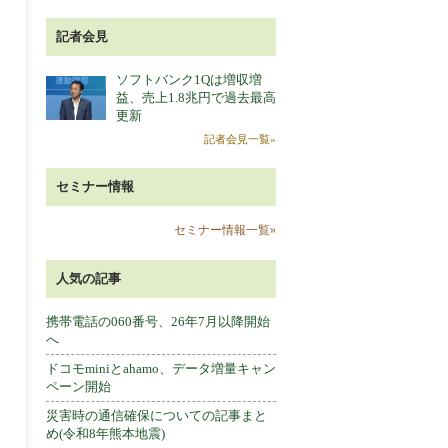
記者会見
ソフトバンク1Qは増収増
益、売上1.8兆円で過去最高
更新
記者会見一覧»
セミナー情報
セミナー情報一覧»
人気の記事
携帯電話の060番号、26年7月以降開始
へ
ドコモminiとahamo、データ増量キャン
ペーン開始
災害時の通信確保についての記事まと
め(令和8年熊本地震)