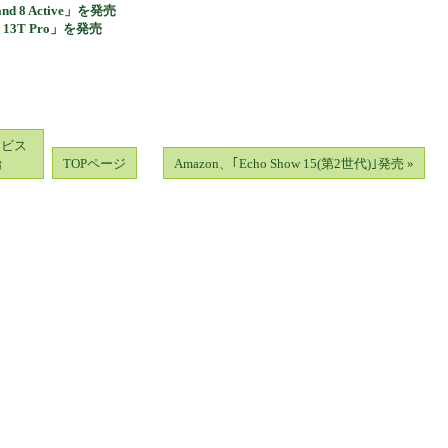
d 8 Active」を発売
13T Pro」を発売
ービス
始
TOPページ
Amazon、｢Echo Show 15(第2世代)｣発売 »