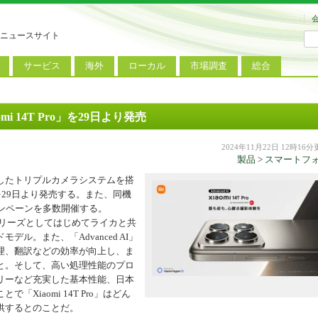
ニュースサイト
サービス
海外
ローカル
市場調査
総合
連
新サービス
iPhoneニュース
地方電波調査
端末市場
ミニトピックス
ートフォン
アプリ
Androidニュース
地方展示会
サービス市場
アンケート
 14T Pro」を29日より発売
レット
コンテンツ
Windowsニュース
被災地復興状況
2024年11月22日 12時16
製品
>
スマートフ
電話
MVNO
国際規格
ローカル向けサービス
したトリプルカメラシステムを搭
料金プラン
海外展示会
o」を29日より発売する。また、同機
ンペーンを多数開催する。
M2M
電力小売
インバウンド
るTシリーズとしてはじめてライカと共
ル。また、「Advanced AI」
Fiルーター
現地サービス
理、翻訳などの効率が向上し、ま
アラブル端末
と。そして、高い処理性能のプロ
リーなど充実した基本性能、日本
コン
Xiaomi 14T Pro」はどん
供するとのことだ。
ット