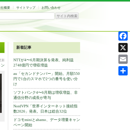
会社概要
サイトマップ
お問い合わせ
Facebo
新着記事
X
NTTが4〜6月期決算を発表、純利益
分更新
ォン
2748億円で増収増益
Email
au「セカンドナンバー」開始。月額550
円で1台のスマホで2つの番号を使い分
共
け
有
ソフトバンク4〜6月期は増収増益、非
通信分野の成長が寄与
NordVPN「世界インターネット接続指
数2026」発表。日本は総合32位
ドコモminiとahamo、データ増量キャン
ペーン開始