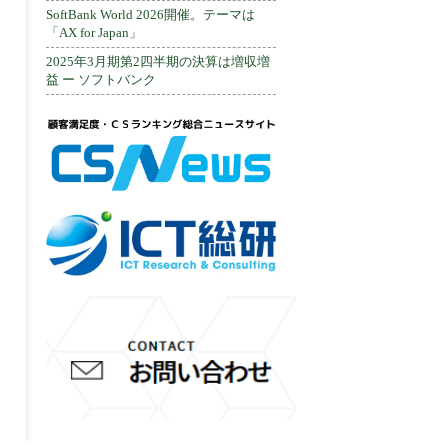
SoftBank World 2026開催。テーマは
「AX for Japan」
2025年3月期第2四半期の決算は増収増
益 ー ソフトバンク