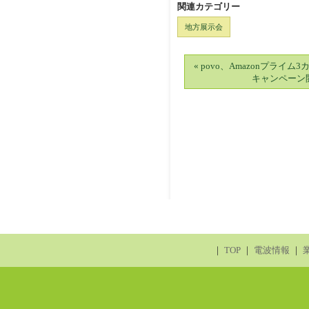
関連カテゴリー
地方展示会
« povo、Amazonプライ
キャンペーン
｜
TOP
｜
電波情報
｜