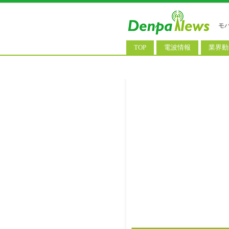
モ
TOP
電波情報
業界動
電波測定
コンサ
基地局ニュース
決算情
モバイル政策
M&A/
公衆無線LAN
長期計
料金改