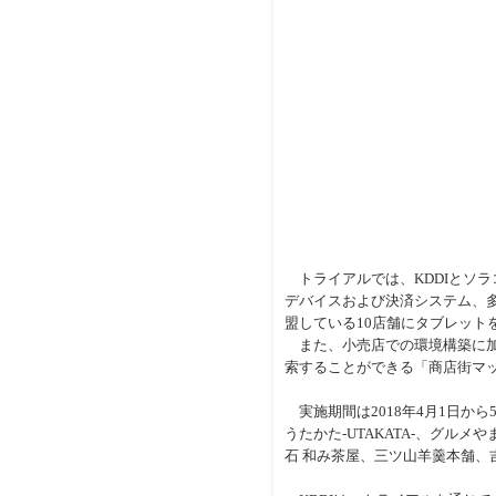
トライアルでは、KDDIとソラコ
デバイスおよび決済システム、
盟している10店舗にタブレット
また、小売店での環境構築に加
索することができる「商店街マ
実施期間は2018年4月1日か
うたかた-UTAKATA-、グル
石 和み茶屋、三ツ山羊羹本舗、