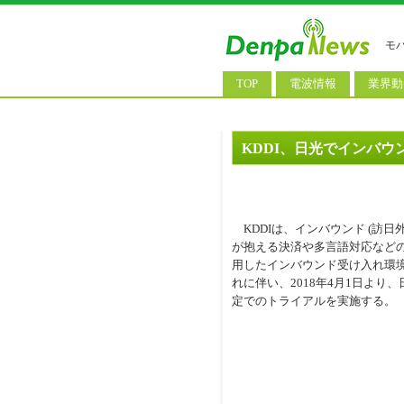
モ
TOP
電波情報
業界動
電波測定
コンサ
基地局ニュース
決算情
KDDI、日光でインバ
モバイル政策
M&A/
公衆無線LAN
長期計
KDDIは、インバウンド (訪日
料金改
が抱える決済や多言語対応など
用したインバウンド受け入れ環
れに伴い、2018年4月1日より、
定でのトライアルを実施する。