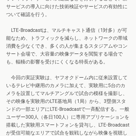
サービスの導入に向けた技術検証やサービスの有効性に
ついて確認を行う。
LTE-Broadcastは、マルチキャスト通信（1対多）が可
能なため、トラフィックを減らし、ネットワークの帯域
消費を少なくでき、多くの人が集まるスタジアムやコン
サート会場で、大容量の映像データを閲覧する場合で
も、輻輳の影響を受けにくくなる特長がある。
今回の実証実験は、ヤフオクドーム内に従来設置して
いるテレビ中継用のカメラに加えて、実験用に5台のカ
メラを設置してマルチアングルで試合の模様を撮影し、
その映像を実験用のLTE基地局（1局）から、3塁側スタ
ンドの一部エリアにLTE-Broadcastで一斉配信する。一般
ユーザー300人（各日100人）に専用アプリケーションを
搭載した実験用スマートフォンを貸与し、LTE-Broadcast
が受信可能なエリアで試合を観戦しながら映像を視聴し