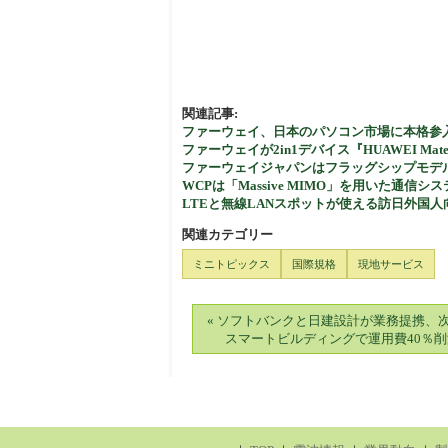
関連記事:
ファーウェイ、日本のパソコン市場に本格参
ファーウェイが2in1デバイス『HUAWEI Mate
ファーウェイジャパンはフラッグシップモデルの「HUA
WCPは「Massive MIMO」を用いた通
LTEと無線LANスポットが使える訪日外国人向けプリ
関連カテゴリー
ミニトピックス
国際規格
現地サービス
« ソフトバンクと日建設計が業務提携、
スマートビルディングで運用費40％削