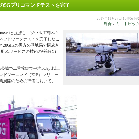
用5Gの5Gプリコマンドテストを完了
機器
2017年11月27日 16時59
総合
>
ミニトピッ
uaweiと提携し、ソウル江南区の
Gネットワークテストを完了したこ
と28GHzの両方の基地局で構成さ
の商用5Gサービスの技術の検証にも
帯域で二重接続で平均5Gbps以上
ンドツーエンド（E2E）ソリュー
商業展開のための準備において、