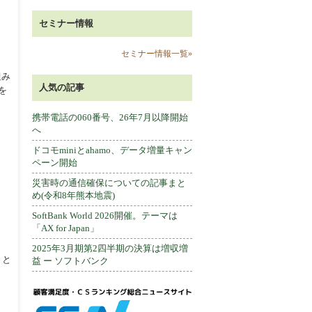
セミナー情報
セミナー情報一覧»
組み
人気の記事
を
携帯電話の060番号、26年7月以降開始
へ
ドコモminiとahamo、データ増量キャン
ペーン開始
災害時の通信確保についての記事まと
め(令和8年熊本地震)
SoftBank World 2026開催。テーマは
「AX for Japan」
2025年3月期第2四半期の決算は増収増
」と
益 ー ソフトバンク