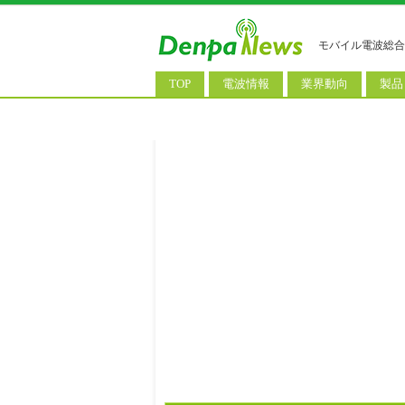
モバイル電波総合
TOP
電波情報
業界動向
製品
電波測定
コンサルティング
AI関
基地局ニュース
決算情報
スマ
モバイル政策
M&A/業務提携
タブ
公衆無線LAN
長期計画
携帯
料金改定
SIM
IoT/
Wi-
ウェ
パソ
ロボ