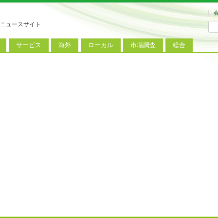
ニュースサイト
サービス
海外
ローカル
市場調査
総合
連
新サービス
iPhoneニュース
地方電波調査
端末市場
ミニトピックス
ートフォン
アプリ
Androidニュース
地方展示会
サービス市場
アンケート
レット
コンテンツ
Windowsニュース
被災地復興状況
電話
MVNO
国際規格
ローカル向けサービス
料金プラン
海外展示会
M2M
電力小売
インバウンド
Fiルーター
現地サービス
アラブル端末
コン
ット