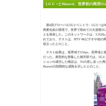
LG U +とHuawei、世界初の商
周辺
第4回グローバル5Gイベントで、LG U +はH
商業化前の環境で、世界で初めての大規模5
とを発表した。このネットワークは、3.5GHz
れており、テストは、IPTV 4Kビデオや他
役立ったとのこと。
テスト結果は、低帯域で1Gbps、高帯域と低
だった。典型的な密集した都市部では、5Gエ
ションの成功した検証は、5Gの差し迫った
Huaweiの段階的な成熟を示したとのこと。