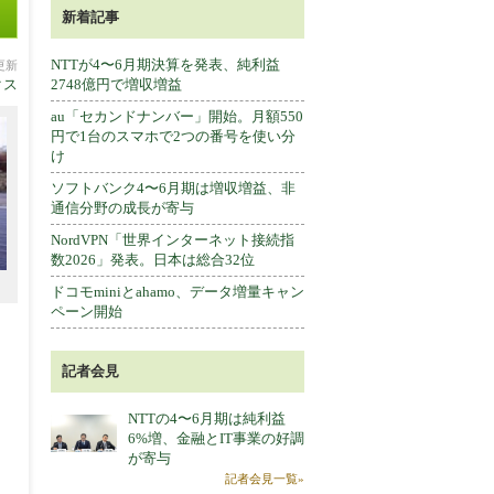
新着記事
NTTが4〜6月期決算を発表、純利益
分更新
クス
2748億円で増収増益
au「セカンドナンバー」開始。月額550
円で1台のスマホで2つの番号を使い分
け
ソフトバンク4〜6月期は増収増益、非
通信分野の成長が寄与
NordVPN「世界インターネット接続指
数2026」発表。日本は総合32位
ドコモminiとahamo、データ増量キャン
ペーン開始
記者会見
NTTの4〜6月期は純利益
6%増、金融とIT事業の好調
が寄与
記者会見一覧»