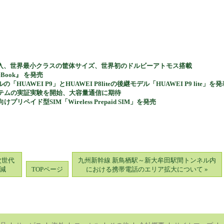
入、世界最小クラスの筐体サイズ、世界初のドルビーアトモス搭載
Book』 を発売
WEI P9」とHUAWEI P8liteの後継モデル「HUAWEI P9 lite」を発
信システムの実証実験を開始、大容量通信に期待
ペイド型SIM「Wireless Prepaid SIM」を発売
次世代
九州新幹線 新鳥栖駅～新大牟田駅間トンネル内
減
TOPページ
における携帯電話のエリア拡大について »