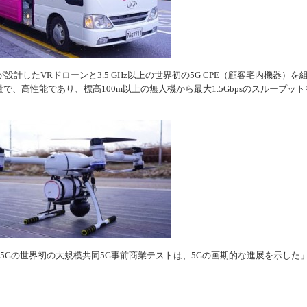
Labsが設計したVRドローンと3.5 GHz以上の世界初の5G CPE（顧客宅内機器）を
で、高性能であり、標高100m以上の無人機から最大1.5Gbpsのスループット
、「5Gの世界初の大規模共同5G事前商業テストは、5Gの画期的な進展を示した