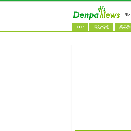
モ
TOP
電波情報
業界動
電波測定
コンサ
基地局ニュース
決算情
モバイル政策
M&A/
公衆無線LAN
長期計
料金改