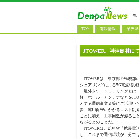
モ
TOP
電波情報
業界動
電波測定
コンサ
基地局ニュース
決算情
JTOWER、神津島村に
モバイル政策
M&A/
公衆無線LAN
長期計
JTOWERは、東京都の島嶼部
料金改
シェアリングによる5G電波環境
屋外タワーシェアリングとは、
柱・ポール・アンテナなどをJT
とする通信事業者等にご活用い
資、運用保守にかかるコスト削
ことに加え、工事回数が減るこ
ながるとのことだ。
JTOWERは、総務省「携帯電
し、これまで通信環境が十分では