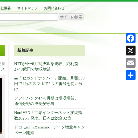
会社概要
サイトマップ
お問い合わせ
Facebo
新着記事
X
NTTが4〜6月期決算を発表、純利益
分更新
クス
2748億円で増収増益
Email
au「セカンドナンバー」開始。月額550
円で1台のスマホで2つの番号を使い分
共
け
有
ソフトバンク4〜6月期は増収増益、非
通信分野の成長が寄与
NordVPN「世界インターネット接続指
数2026」発表。日本は総合32位
ドコモminiとahamo、データ増量キャン
ペーン開始