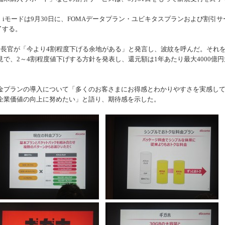
iモードは9月30日に、FOMAデータプラン・ユビキタスプランおよび割引サ
了する。
長官が「今より4割程度下げる余地がある」と発言し、波紋を呼んだ。それ
見で、2～4割程度値下げする方針を発表し、還元額は1年あたり最大4000億円
プランの導入について「多くのお客さまにお得感とわかりやすさを実感し
企業価値の向上に努めたい」と語り、期待感を示した。