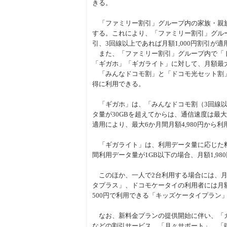
きる。
周辺
「ファミリー割引」グループ内の家族・親族
する。これにより、「ファミリー割引」グルー
引、3回線以上であれば月額1,000円割引が
また、「ファミリー割引」グループ内で「ド
「ギガホ」「ギガライト」に対して、月額最大
「みんなドコモ割」と「ドコモ光セット割」に
得に利用できる。
「ギガホ」は、「みんなドコモ割（3回線以上
タ量が30GBを超えてからは、通信速度は最大
適用により、最大6か月間月額4,980円から
「ギガライト」は、利用データ量に応じた料
間利用データ量が1GB以下の場合、月額1,9
このほか、一人で2台利用する場合には、月額
タプラス」、ドコモケータイの利用者には月額
500円で利用できる「キッズケータイプラン
なお、新料金プランの提供開始に伴い、「カケホー
などの割引サービス、「月々サポート」、「