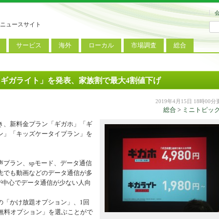
ニュースサイト
サービス
海外
ローカル
市場調査
総合
連
新サービス
iPhoneニュース
地方電波調査
端末市場
ミニトピックス
ートフォン
アプリ
Androidニュース
地方展示会
サービス市場
アンケート
「ギガライト」を発表、家族割で最大4割値下げ
レット
コンテンツ
Windowsニュース
被災地復興状況
2019年4月15日 18時00
総合
>
ミニトピッ
電話
MVNO
国際規格
ローカル向けサービス
き、新料金プラン「ギガホ」「ギ
料金プラン
海外展示会
ン」「キッズケータイプラン」を
M2M
電力小売
インバウンド
プラン、spモード、データ通信
Fiルーター
現地サービス
先でも動画などのデータ通信が多
アラブル端末
が中心でデータ通信が少ない人向
コン
「かけ放題オプション」、1回
無料オプション」を選ぶことがで
ット