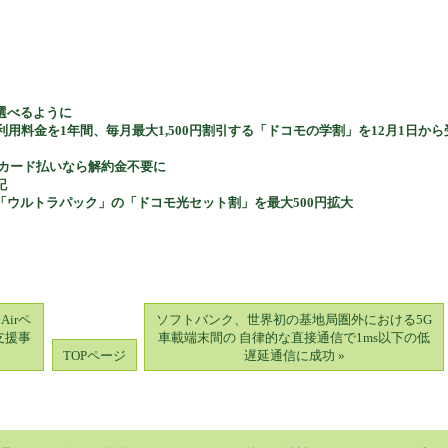
選べるように
料金を1年間、毎月最大1,500円割引する「ドコモの学割」を12月1日から
げ、dカード払いなら解約金不要に
記
ウルトラパック」の「ドコモ光セット割」を最大500円拡大
irペ
ソフトバンク、世界初の基地局圏外における5G
支援事
車載端末間の 自律的な直接通信で1ms以下の低
TOPページ
遅延通信に成功 »