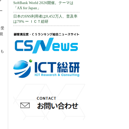
SoftBank World 2026開催。テーマは
「AX for Japan」
ー
日本のSNS利用者は8,452万人、普及率
は79% ー ＩＣＴ総研
を受
規
ても