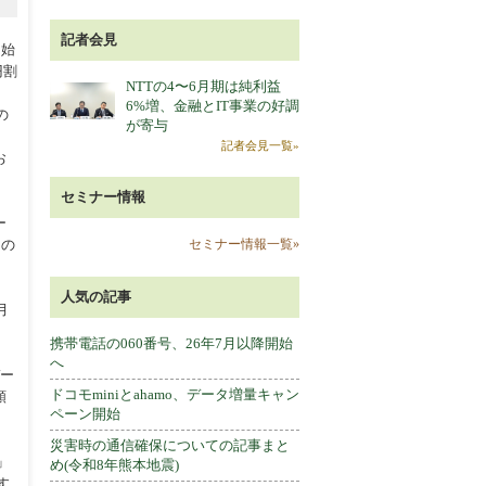
記者会見
開始
円割
NTTの4〜6月期は純利益
6%増、金融とIT事業の好調
の
が寄与
記者会見一覧»
お
セミナー情報
ー
」の
セミナー情報一覧»
人気の記事
月
携帯電話の060番号、26年7月以降開始
へ
デー
ドコモminiとahamo、データ増量キャン
額
ペーン開始
災害時の通信確保についての記事まと
」
め(令和8年熊本地震)
す