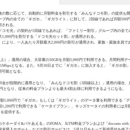
機器
の数に応じて、自動的に月額料金を割引する「みんなドコモ割」の提供も
プ内の全ての「ギガホ」「ギガライト」に対して、2回線であれば月額500
適用される。
コモ光」の契約が1回線でもあれば、「ファミリー割引」グループ内の全て
1,000円を割引する「ドコモ光セット割」が適用される。
より、一人あたり月額最大2,000円の割引が適用され、家族・親族全員で
）」適用の場合、大容量の30GBを月額5,980円で利用できる。月間利用デ
1Mbpsとなる。また、9月30日までに「ギガホ」に加入すると、「ギガホ割
利用可能となる。
金が段階的に適用となり、「みんなドコモ割（3回線以上）」適用の場合、
80円となり、従来の料金プランよりも最大4割お得に利用できるようになる。
1,000円で「ギガホ」もしくは「ギガライト」のデータ量を利用できる「
1,200円で利用できる「ケータイプラン」、キッズケータイの利用者には月
」を提供する。
ダイ&パケあえる」のFOMA、XiTM料金プランおよび「docomo with
端末購入サポート」などの割引サービスは、5月31日をもって新規受付を終了