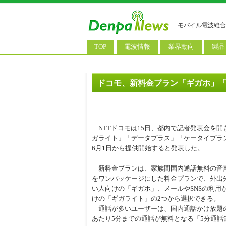
モバイル電波総合
TOP
電波情報
業界動向
製品
電波測定
コンサルティング
AI関
基地局ニュース
決算情報
スマ
ドコモ、新料金プラン「ギガホ」
モバイル政策
M&A/業務提携
タブ
公衆無線LAN
長期計画
携帯
NTTドコモは15日、都内で記者発表会を開
料金改定
SIM
ガライト」「データプラス」「ケータイプラ
6月1日から提供開始すると発表した。
IoT/
新料金プランは、家族間国内通話無料の音声
Wi-
をワンパッケージにした料金プランで、外出
ウェ
い人向けの「ギガホ」、メールやSNSの利用
けの「ギガライト」の2つから選択できる。
パソ
通話が多いユーザーは、国内通話かけ放題の
あたり5分までの通話が無料となる「5分通話
ロボ