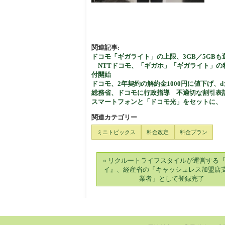
関連記事:
ドコモ「ギガライト」の上限、3GB／5GBも
NTTドコモ、「ギガホ」「ギガライト」の利用
付開始
ドコモ、2年契約の解約金1000円に値下
総務省、ドコモに行政指導 不適切な割引表
スマートフォンと「ドコモ光」をセットに、「
関連カテゴリー
ミニトピックス
料金改定
料金プラン
« リクルートライフスタイルが運営する『A
イ』、経産省の「キャッシュレス加盟店
業者」として登録完了