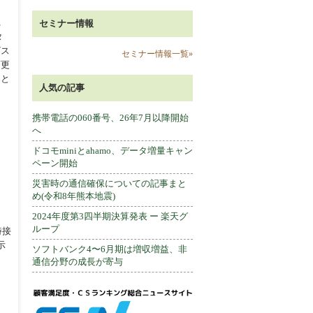
れ
セミナー情報
タ
ビス
セミナー情報一覧»
変更
こと
人気の記事
携帯電話の060番号、26年7月以降開始
へ
ドコモminiとahamo、データ増量キャン
ペーン開始
災害時の通信確保についての記事まと
め(令和8年熊本地震)
2024年度第3四半期決算発表 ー 楽天グ
ループ
時接
示
ソフトバンク4〜6月期は増収増益、非
通信分野の成長が寄与