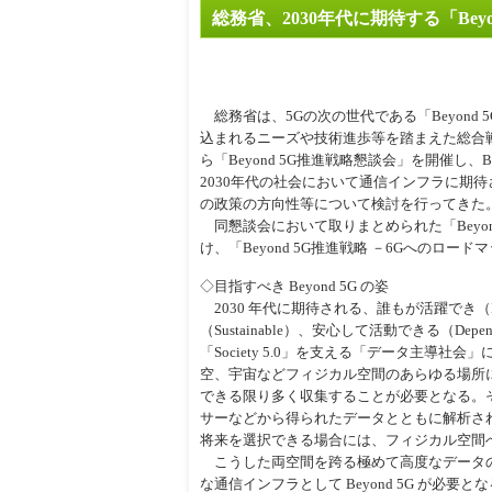
総務省、2030年代に期待する「Bey
周辺
総務省は、5Gの次の世代である「Beyond 
込まれるニーズや技術進歩等を踏まえた総合戦
ら「Beyond 5G推進戦略懇談会」を開催し、B
2030年代の社会において通信インフラに期
の政策の方向性等について検討を行ってきた
同懇談会において取りまとめられた「Beyon
け、「Beyond 5G推進戦略 －6Gへのロー
◇目指すべき Beyond 5G の姿
2030 年代に期待される、誰もが活躍でき（In
（Sustainable）、安心して活動できる（Dep
「Society 5.0」を支える「データ主導社
空、宇宙などフィジカル空間のあらゆる場所
できる限り多く収集することが必要となる。
サーなどから得られたデータとともに解析さ
将来を選択できる場合には、フィジカル空間
こうした両空間を跨る極めて高度なデータの
な通信インフラとして Beyond 5G が必要