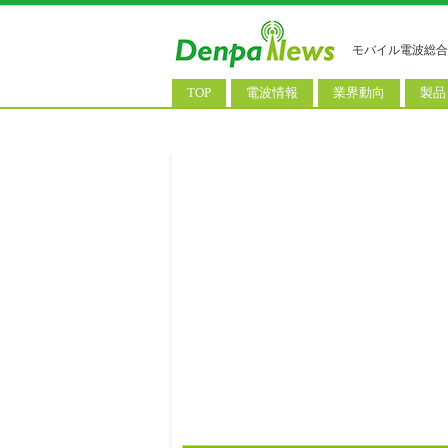
モバイル電波総合
TOP
電波情報
業界動向
製品
電波測定
コンサルティング
AI関
基地局ニュース
決算情報
スマ
モバイル政策
M&A/業務提携
タブ
公衆無線LAN
長期計画
携帯
料金改定
SIM
IoT/
Wi-
ウェ
パソ
ロボ