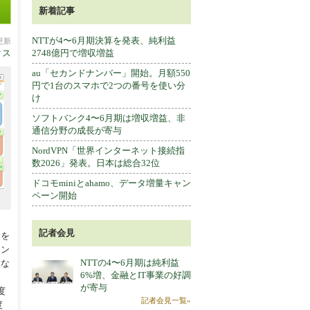
新着記事
NTTが4〜6月期決算を発表、純利益
分更新
クス
2748億円で増収増益
au「セカンドナンバー」開始。月額550
円で1台のスマホで2つの番号を使い分
け
ソフトバンク4〜6月期は増収増益、非
通信分野の成長が寄与
NordVPN「世界インターネット接続指
数2026」発表。日本は総合32位
ドコモminiとahamo、データ増量キャン
ペーン開始
記者会見
タを
セン
NTTの4〜6月期は純利益
的な
6%増、金融とIT事業の好調
が寄与
度
記者会見一覧»
度