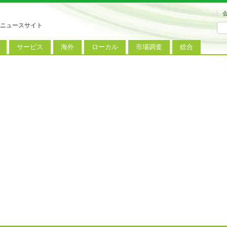
ニュースサイト
サービス
海外
ローカル
市場調査
総合
連
新サービス
iPhoneニュース
地方電波調査
端末市場
ミニトピックス
ートフォン
アプリ
Androidニュース
地方展示会
サービス市場
アンケート
レット
コンテンツ
Windowsニュース
被災地復興状況
電話
MVNO
国際規格
ローカル向けサービス
料金プラン
海外展示会
M2M
電力小売
インバウンド
Fiルーター
現地サービス
アラブル端末
コン
ット