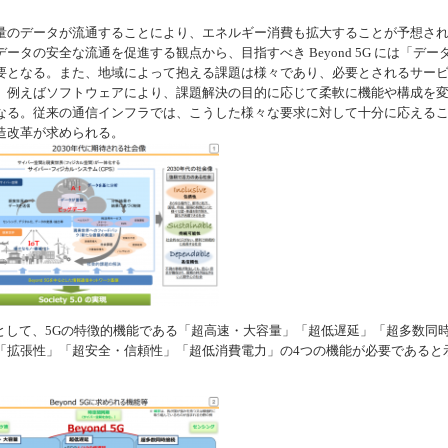
のデータが流通することにより、エネルギー消費も拡大することが予想さ
タの安全な流通を促進する観点から、目指すべき Beyond 5G には「デー
要となる。また、地域によって抱える課題は様々であり、必要とされるサー
、例えばソフトウェアにより、課題解決の目的に応じて柔軟に機能や構成を
なる。従来の通信インフラでは、こうした様々な要求に対して十分に応える
造改革が求められる。
Gの姿として、5Gの特徴的機能である「超高速・大容量」「超低遅延」「超多数同
「拡張性」「超安全・信頼性」「超低消費電力」の4つの機能が必要であると