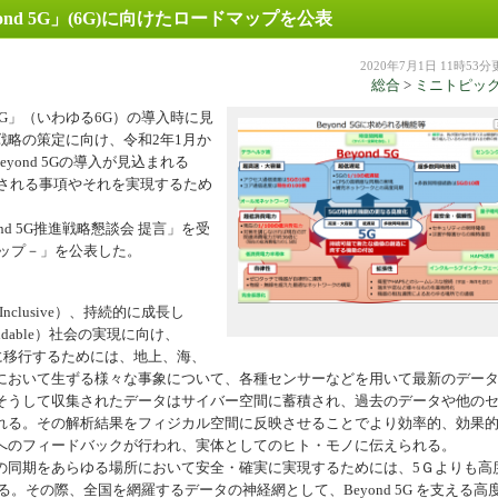
ond 5G」(6G)に向けたロードマップを公表
機器
2020年7月1日 11時53
総合
>
ミニトピッ
5G」（いわゆる6G）の導入時に見
略の策定に向け、令和2年1月か
eyond 5Gの導入が見込まれる
待される事項やそれを実現するため
。
d 5G推進戦略懇談会 提言」を受
ドマップ－」を公表した。
clusive）、持続的に成長し
endable）社会の実現に向け、
会」に移行するためには、地上、海、
において生ずる様々な事象について、各種センサーなどを用いて最新のデー
そうして収集されたデータはサイバー空間に蓄積され、過去のデータや他の
れる。その解析結果をフィジカル空間に反映させることでより効率的、効果
へのフィードバックが行われ、実体としてのヒト・モノに伝えられる。
同期をあらゆる場所において安全・確実に実現するためには、5Ｇよりも高
となる。その際、全国を網羅するデータの神経網として、Beyond 5G を支える高