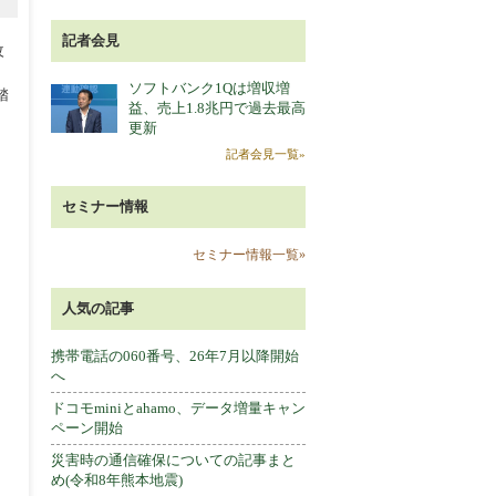
記者会見
改
ソフトバンク1Qは増収増
踏
益、売上1.8兆円で過去最高
更新
記者会見一覧»
セミナー情報
セミナー情報一覧»
人気の記事
携帯電話の060番号、26年7月以降開始
へ
ドコモminiとahamo、データ増量キャン
ペーン開始
災害時の通信確保についての記事まと
め(令和8年熊本地震)