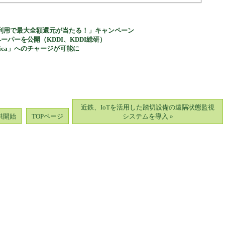
利用で最大全額還元が当たる！」キャンペーン
トペーパーを公開（KDDI、KDDI総研）
Suica」へのチャージが可能に
近鉄、IoTを活用した踏切設備の遠隔状態監視
供開始
TOPページ
システムを導入 »