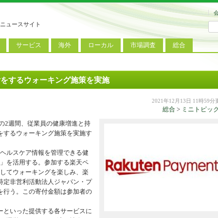
ニュースサイト
サービス
海外
ローカル
市場調査
総合
連
新サービス
iPhoneニュース
地方電波調査
端末市場
ミニトピックス
ートフォン
アプリ
Androidニュース
地方展示会
サービス市場
アンケート
付をするウォーキング施策を実施
レット
コンテンツ
Windowsニュース
被災地復興状況
2021年12月13日 11時59
総合
>
ミニトピッ
電話
MVNO
国際規格
ローカル向けサービス
での2週間、従業員の健康増進と持
料金プラン
海外展示会
をするウォーキング施策を実施す
M2M
電力小売
インバウンド
のヘルスケア情報を管理できる健
リ）」を活用する。参加する楽天ペ
Fiルーター
現地サービス
ードしてウォーキングを楽しみ、楽
アラブル端末
特定非営利活動法人ジャパン・プ
を行う。この寄付金額は参加者の
コン
ーといった提供する各サービスに
ット