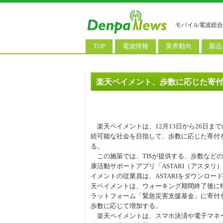
モバイル電波総合
TOP
電波情報
業界動向
製品
電波測定
コンサルティング
AI関
基地局ニュース
決算情報
スマ
楽天ペイメント、歩数に応じた寄
モバイル政策
M&A/業務提携
タブ
公衆無線LAN
長期計画
携帯
楽天ペイメントは、12月13日から26日ま
料金改定
SIM
続可能な社会を目指して、歩数に応じた寄付
る。
IoT/
この施策では、TISが提供する、歩数など
康活動サポートアプリ「ASTARI（アスタ
Wi-
イメントの従業員は、ASTARIをダウンロ
ウェ
天ペイメントは、ウォーキング期間終了後に
ラットフォーム「緊急災害支援基金」に寄付
パソ
歩数に応じて増加する。
楽天ペイメントは、スマホ決済や電子マネ
ロボ