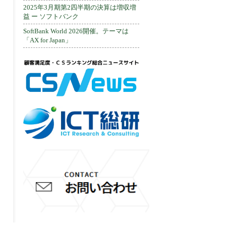
2025年3月期第2四半期の決算は増収増
益 ー ソフトバンク
SoftBank World 2026開催。テーマは
「AX for Japan」