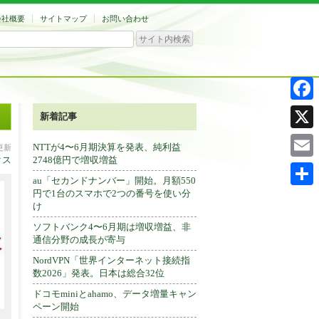
会社概要
サイトマップ
お問い合わせ
Facebo
新着記事
X
NTTが4〜6月期決算を発表、純利益
分更新
クス
2748億円で増収増益
Email
au「セカンドナンバー」開始。月額550
円で1台のスマホで2つの番号を使い分
共
け
有
ソフトバンク4〜6月期は増収増益、非
通信分野の成長が寄与
NordVPN「世界インターネット接続指
数2026」発表。日本は総合32位
ドコモminiとahamo、データ増量キャン
ペーン開始